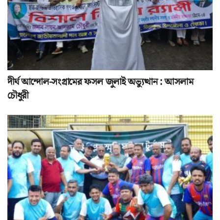
দীর্ঘ আন্দোল-সংগ্রামের ফসল জুলাই অভ্যুত্থান : আসলাম
চৌধুরী