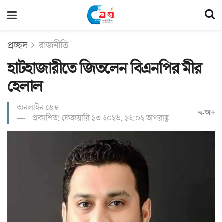
প্রচ্ছদ
রাজনীতি
হাটহাজারীতে জিতলেন বিএনপির মীর
হেলাল
অনলাইন ডেস্ক
অ+
অ-
প্রকাশিত: ফেব্রুয়ারি ১৩ ২০২৬, ১২:০২ অপরাহ্ণ