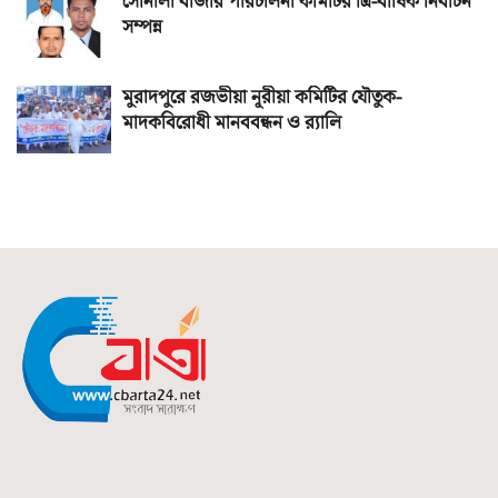
সোনালী বাজার পরিচালনা কমিটির ত্রি-বার্ষিক নির্বাচন
সম্পন্ন
মুরাদপুরে রজভীয়া নূরীয়া কমিটির যৌতুক-
মাদকবিরোধী মানববন্ধন ও র‌্যালি