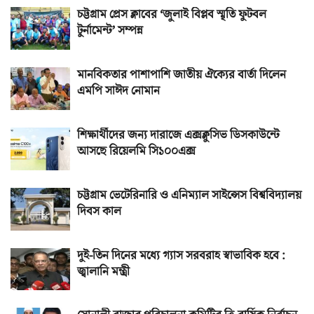
চট্টগ্রাম প্রেস ক্লাবের ‘জুলাই বিপ্লব স্মৃতি ফুটবল
টুর্নামেন্ট’ সম্পন্ন
মানবিকতার পাশাপাশি জাতীয় ঐক্যের বার্তা দিলেন
এমপি সাঈদ নোমান
শিক্ষার্থীদের জন্য দারাজে এক্সক্লুসিভ ডিসকাউন্টে
আসছে রিয়েলমি সি১০০এক্স
চট্টগ্রাম ভেটেরিনারি ও এনিম্যাল সাইন্সেস বিশ্ববিদ্যালয়
দিবস কাল
দুই-তিন দিনের মধ্যে গ্যাস সরবরাহ স্বাভাবিক হবে :
জ্বালানি মন্ত্রী