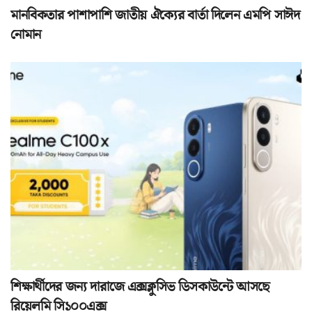
মানবিকতার পাশাপাশি জাতীয় ঐক্যের বার্তা দিলেন এমপি সাঈদ
নোমান
শিক্ষার্থীদের জন্য দারাজে এক্সক্লুসিভ ডিসকাউন্টে আসছে
রিয়েলমি সি১০০এক্স