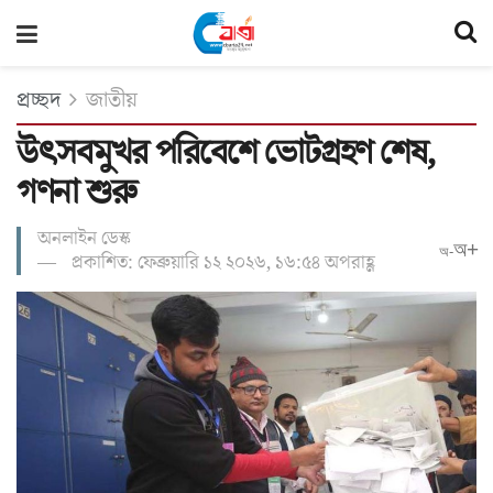
প্রচ্ছদ
জাতীয়
উৎসবমুখর পরিবেশে ভোটগ্রহণ শেষ,
গণনা শুরু
অনলাইন ডেস্ক
অ+
অ-
প্রকাশিত: ফেব্রুয়ারি ১২ ২০২৬, ১৬:৫৪ অপরাহ্ণ