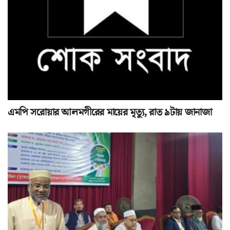
এমপি সরোয়ার আলমগীরের মায়ের মৃত্যু, রাত ৯টায় জানাজা