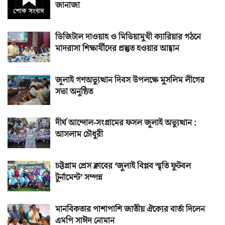
জানাজা
ডিজিটাল দাওয়াহ ও মিডিয়ামুখী ক্যারিয়ার গঠনে
মাদরাসা শিক্ষার্থীদের প্রস্তুত হওয়ার আহ্বান
জুলাই গণঅভ্যুত্থান দিবস উপলক্ষে মুসলিম লীগের
সভা অনুষ্ঠিত
দীর্ঘ আন্দোল-সংগ্রামের ফসল জুলাই অভ্যুত্থান :
আসলাম চৌধুরী
চট্টগ্রাম প্রেস ক্লাবের ‘জুলাই বিপ্লব স্মৃতি ফুটবল
টুর্নামেন্ট’ সম্পন্ন
মানবিকতার পাশাপাশি জাতীয় ঐক্যের বার্তা দিলেন
এমপি সাঈদ নোমান