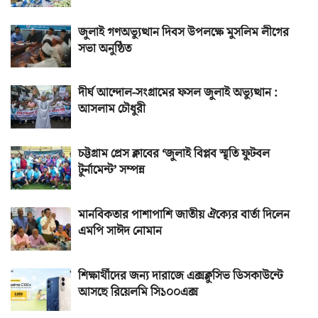
জুলাই গণঅভ্যুত্থান দিবস উপলক্ষে মুসলিম লীগের
সভা অনুষ্ঠিত
দীর্ঘ আন্দোল-সংগ্রামের ফসল জুলাই অভ্যুত্থান :
আসলাম চৌধুরী
চট্টগ্রাম প্রেস ক্লাবের ‘জুলাই বিপ্লব স্মৃতি ফুটবল
টুর্নামেন্ট’ সম্পন্ন
মানবিকতার পাশাপাশি জাতীয় ঐক্যের বার্তা দিলেন
এমপি সাঈদ নোমান
শিক্ষার্থীদের জন্য দারাজে এক্সক্লুসিভ ডিসকাউন্টে
আসছে রিয়েলমি সি১০০এক্স