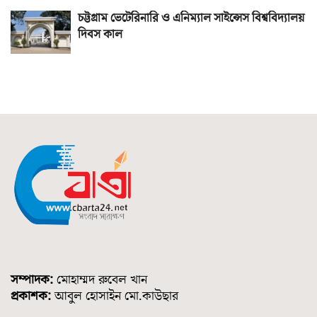
চট্টগ্রাম ভেটেরিনারি ও এনিম্যাল সাইন্সেস বিশ্ববিদ্যালয়
দিবস কাল
সম্পাদক:
মোহাম্মদ রুবেল খান
প্রকাশক:
আবুল হোসাইন মো.কাউছার