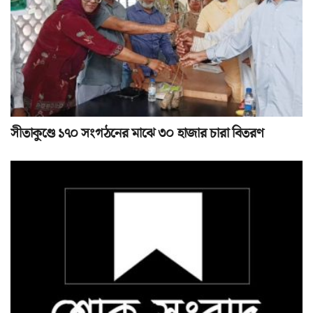
সীতাকুণ্ডে ১৭০ সংগঠনের মাঝে ৩০ হাজার চারা বিতরণ