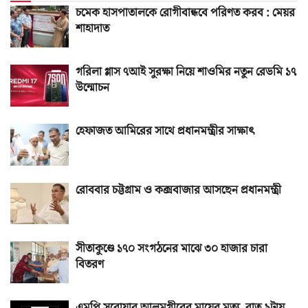
চমেক হাসপাতালকে রোগীবান্ধবে পরিণত করব : মেয়র
শাহাদাত
গরিলা গ্লাস ৭আই সুরক্ষা নিয়ে শাওমির নতুন রেডমি ১৭
উন্মোচন
হেফাজত আমিরের সাথে প্রধানমন্ত্রীর সাক্ষাৎ
রোববার চট্টগ্রাম ও কক্সবাজার আসছেন প্রধানমন্ত্রী
সীতাকুণ্ডে ১৭০ সংগঠনের মাঝে ৩০ হাজার চারা
বিতরণ