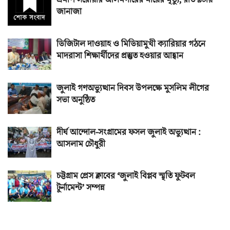
এমপি সরোয়ার আলমগীরের মায়ের মৃত্যু, রাত ৯টায়
জানাজা
ডিজিটাল দাওয়াহ ও মিডিয়ামুখী ক্যারিয়ার গঠনে
মাদরাসা শিক্ষার্থীদের প্রস্তুত হওয়ার আহ্বান
জুলাই গণঅভ্যুত্থান দিবস উপলক্ষে মুসলিম লীগের
সভা অনুষ্ঠিত
দীর্ঘ আন্দোল-সংগ্রামের ফসল জুলাই অভ্যুত্থান :
আসলাম চৌধুরী
চট্টগ্রাম প্রেস ক্লাবের ‘জুলাই বিপ্লব স্মৃতি ফুটবল
টুর্নামেন্ট’ সম্পন্ন