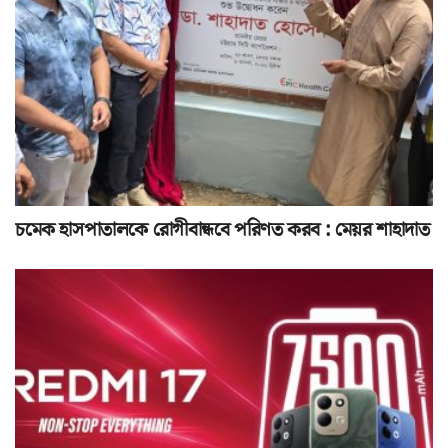
চমেক হাসপাতালকে রোগীবান্ধবে পরিণত করব : মেয়র শাহাদাত