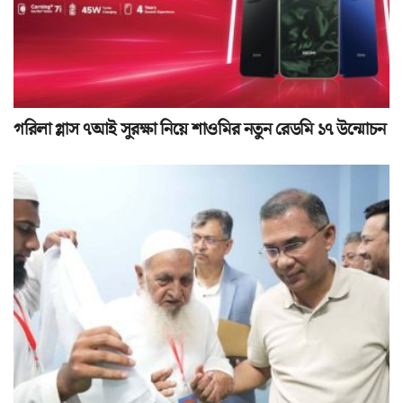
গরিলা গ্লাস ৭আই সুরক্ষা নিয়ে শাওমির নতুন রেডমি ১৭ উন্মোচন