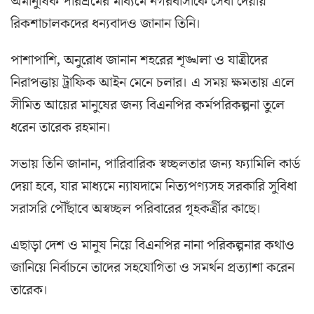
অমানুষিক পরিশ্রমের মাধ্যমে নগরবাসীকে সেবা দেয়ায়
রিকশাচালকদের ধন্যবাদও জানান তিনি।
পাশাপাশি, অনুরোধ জানান শহরের শৃঙ্খলা ও যাত্রীদের
নিরাপত্তায় ট্রাফিক আইন মেনে চলার। এ সময় ক্ষমতায় এলে
সীমিত আয়ের মানুষের জন্য বিএনপির কর্মপরিকল্পনা তুলে
ধরেন তারেক রহমান।
সভায় তিনি জানান, পারিবারিক স্বচ্ছলতার জন্য ফ্যামিলি কার্ড
দেয়া হবে, যার মাধ্যমে ন্যাযদামে নিত্যপণ্যসহ সরকারি সুবিধা
সরাসরি পৌঁছাবে অস্বচ্ছল পরিবারের গৃহকর্ত্রীর কাছে।
এছাড়া দেশ ও মানুষ নিয়ে বিএনপির নানা পরিকল্পনার কথাও
জানিয়ে নির্বাচনে তাদের সহযোগিতা ও সমর্থন প্রত্যাশা করেন
তারেক।