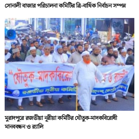
সোনালী বাজার পরিচালনা কমিটির ত্রি-বার্ষিক নির্বাচন সম্পন্ন
মুরাদপুরে রজভীয়া নূরীয়া কমিটির যৌতুক-মাদকবিরোধী
মানববন্ধন ও র‌্যালি