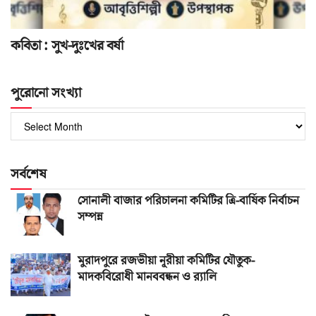
কবিতা : সুখ-দুঃখের বর্ষা
পুরোনো সংখ্যা
পুরোনো
সংখ্যা
সর্বশেষ
সোনালী বাজার পরিচালনা কমিটির ত্রি-বার্ষিক নির্বাচন
সম্পন্ন
মুরাদপুরে রজভীয়া নূরীয়া কমিটির যৌতুক-
মাদকবিরোধী মানববন্ধন ও র‌্যালি