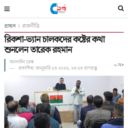
প্রচ্ছদ
রাজনীতি
রিকশা-ভ্যান চালকদের কষ্টের কথা
শুনলেন তারেক রহমান
অনলাইন ডেস্ক
অ+
অ-
প্রকাশিত: জানুয়ারি ১৩ ২০২৬, ২৩:২৩ অপরাহ্ণ