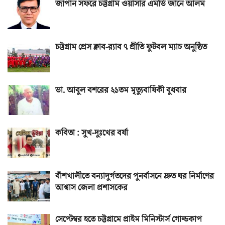
জাপান সফরে চট্টগ্রাম ওয়াসার এমডি জানে আলম
চট্টগ্রাম প্রেস ক্লাব-র‌্যাব ৭ প্রীতি ফুটবল ম্যাচ অনুষ্ঠিত
ডা. আবুল বশরের ২১তম মৃত্যুবার্ষিকী বুধবার
কবিতা : সুখ-দুঃখের বর্ষা
বাঁশখালীতে বন্যাদুর্গতদের পুনর্বাসনে দ্রুত ঘর নির্মাণের
আশ্বাস জেলা প্রশাসকের
সেপ্টেম্বর হতে চট্টগ্রামে প্রাইম মিনিস্টার্স গোল্ডকাপ