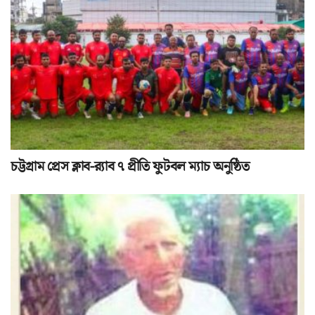
চট্টগ্রাম প্রেস ক্লাব-র‌্যাব ৭ প্রীতি ফুটবল ম্যাচ অনুষ্ঠিত