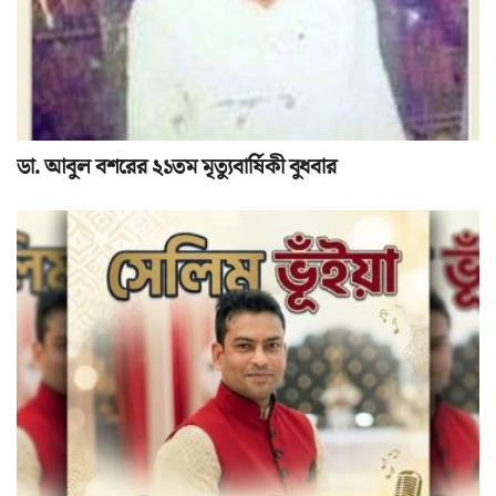
ডা. আবুল বশরের ২১তম মৃত্যুবার্ষিকী বুধবার