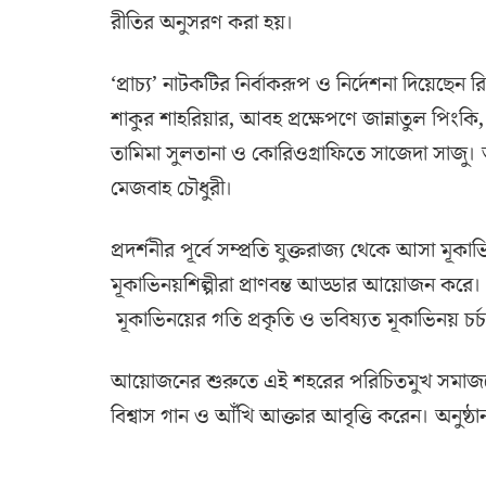
রীতির অনুসরণ করা হয়।
‘প্রাচ্য’ নাটকটির নির্বাকরূপ ও নির্দেশনা দিয়ে
শাকুর শাহরিয়ার, আবহ প্রক্ষেপণে জান্নাতুল পিং
তামিমা সুলতানা ও কোরিওগ্রাফিতে সাজেদা সাজু। অ
মেজবাহ চৌধুরী।
প্রদর্শনীর পূর্বে সম্প্রতি যুক্তরাজ্য থেকে আসা মূক
মূকাভিনয়শিল্পীরা প্রাণবন্ত আড্ডার আয়োজন কর
মূকাভিনয়ের গতি প্রকৃতি ও ভবিষ্যত মূকাভিনয় চর্
আয়োজনের শুরুতে এই শহরের পরিচিতমুখ সমাজসেবক 
বিশ্বাস গান ও আঁখি আক্তার আবৃত্তি করেন। অনুষ্ঠ