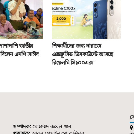
পাশাপাশি জাতীয়
শিক্ষার্থীদের জন্য দারাজে
তা দিলেন এমপি সাঈদ
এক্সক্লুসিভ ডিসকাউন্টে আসছে
রিয়েলমি সি১০০এক্স
য
সম্পাদক:
মোহাম্মদ রুবেল খান
প্রকাশক:
আবুল হোসাইন মো.কাউছার