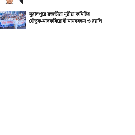
মুরাদপুরে রজভীয়া নূরীয়া কমিটির
যৌতুক-মাদকবিরোধী মানববন্ধন ও র‌্যালি