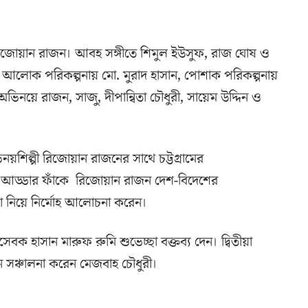
ছেন রিজোয়ান রাজন। আবহ সঙ্গীতে শিমুল ইউসুফ, রাজ ঘোষ ও
কি, আলোক পরিকল্পনায় মো. মুরাদ হাসান, পোশাক পরিকল্পনায়
ভিনয়ে রাজন, সাজু, দীপান্বিতা চৌধুরী, সায়েম উদ্দিন ও
াভিনয়শিল্পী রিজোয়ান রাজনের সাথে চট্টগ্রামের
ে। আড্ডার ফাঁকে রিজোয়ান রাজন দেশ-বিদেশের
চা নিয়ে নির্মোহ আলোচনা করেন।
হাসান মারুফ রুমি শুভেচ্ছা বক্তব্য দেন। দ্বিতীয়া
ান সঞ্চালনা করেন মেজবাহ চৌধুরী।