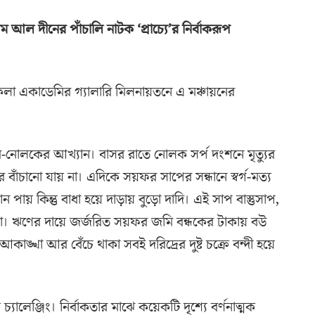
িম আল দীনের পাঁচালি নাটক ‘প্রাচ্যে’র নির্বাকরূপ
ল্পকলা একাডেমির গ্যালারি মিলনায়তনে এ মঞ্চায়নের
য়ফর-নোলকের আখ্যান। বাসর রাতে নোলক সর্প দংশনে মৃত্যুর
ঁচানো যায় না। এদিকে সয়ফর সাপের সন্ধানে স্বর্গ-মত্য
 কিন্তু বাধা হয়ে দাড়ায় বুড়ো দাদি। এই সাপ বাস্তুসাপ,
য় না। ঋণের দায়ে জর্জরিত সয়ফর জমি বন্ধকের টাকায় বউ
া আর বেঁচে থাকা সবই দরিদ্রের দুষ্ট চক্রে বন্দী হয়ে
ালেঞ্জিং। নির্বাকতার মাঝে কয়েকটি দৃশ্যে বর্ণনাত্মক