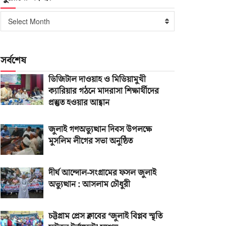
পুরোনো
Select Month
সংখ্যা
সর্বশেষ
ডিজিটাল দাওয়াহ ও মিডিয়ামুখী
ক্যারিয়ার গঠনে মাদরাসা শিক্ষার্থীদের
প্রস্তুত হওয়ার আহ্বান
জুলাই গণঅভ্যুত্থান দিবস উপলক্ষে
মুসলিম লীগের সভা অনুষ্ঠিত
দীর্ঘ আন্দোল-সংগ্রামের ফসল জুলাই
অভ্যুত্থান : আসলাম চৌধুরী
চট্টগ্রাম প্রেস ক্লাবের ‘জুলাই বিপ্লব স্মৃতি