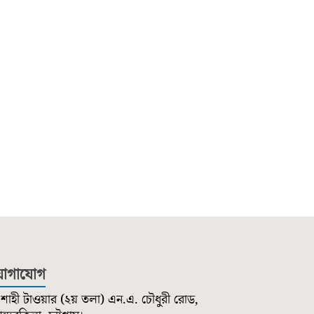
োগাযোগ
শাহী টাওয়ার (২য় তলা) এন.এ. চৌধুরী রোড,