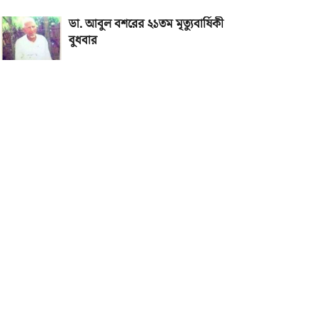
ডা. আবুল বশরের ২১তম মৃত্যুবার্ষিকী
বুধবার