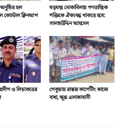
ে অনুষ্ঠিত হল
ষড়যন্ত্র মোকাবিলায় গণতান্ত্রিক
নাল কোস্টাল ক্লিনআপ
শক্তিকে ঐক্যবদ্ধ থাকতে হবে:
সালাহউদ্দিন আহমেদ
: প্রদীপ ও লিয়াকতের
পেকুয়ায় রাস্তার কার্পেটিং কাজে
ল
বাধা, ক্ষুব্ধ এলাকাবাসী