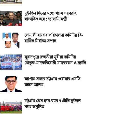
দুই-তিন দিনের মধ্যে গ্যাস সরবরাহ
স্বাভাবিক হবে : জ্বালানি মন্ত্রী
সোনালী বাজার পরিচালনা কমিটির ত্রি-
বার্ষিক নির্বাচন সম্পন্ন
মুরাদপুরে রজভীয়া নূরীয়া কমিটির
যৌতুক-মাদকবিরোধী মানববন্ধন ও র‌্যালি
জাপান সফরে চট্টগ্রাম ওয়াসার এমডি
জানে আলম
চট্টগ্রাম প্রেস ক্লাব-র‌্যাব ৭ প্রীতি ফুটবল
ম্যাচ অনুষ্ঠিত