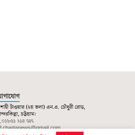
োগাযোগ
শাহী টাওয়ার (২য় তলা) এন.এ. চৌধুরী রোড,
্দরকিল্লা, চট্টগ্রাম।
০১৮৫১ ২১৪ ৭৪৭
cbartanews@gmail.com