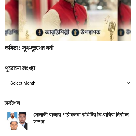
কবিতা : সুখ-দুঃখের বর্ষা
পুরোনো সংখ্যা
পুরোনো
সংখ্যা
সর্বশেষ
সোনালী বাজার পরিচালনা কমিটির ত্রি-বার্ষিক নির্বাচন
সম্পন্ন