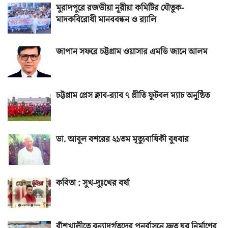
মুরাদপুরে রজভীয়া নূরীয়া কমিটির যৌতুক-
মাদকবিরোধী মানববন্ধন ও র‌্যালি
জাপান সফরে চট্টগ্রাম ওয়াসার এমডি জানে আলম
চট্টগ্রাম প্রেস ক্লাব-র‌্যাব ৭ প্রীতি ফুটবল ম্যাচ অনুষ্ঠিত
ডা. আবুল বশরের ২১তম মৃত্যুবার্ষিকী বুধবার
কবিতা : সুখ-দুঃখের বর্ষা
বাঁশখালীতে বন্যাদুর্গতদের পুনর্বাসনে দ্রুত ঘর নির্মাণের