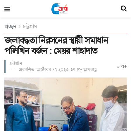
প্রচ্ছদ
চট্টগ্রাম
জলাবদ্ধতা নিরসনের স্থায়ী সমাধান
পলিথিন বর্জন : মেয়র শাহাদাত
চট্টগ্রাম
অ+
অ-
প্রকাশিত: অক্টোবর ১৭ ২০২৫, ১৭:৪৮ অপরাহ্ণ