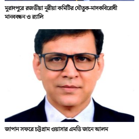
মুরাদপুরে রজভীয়া নূরীয়া কমিটির যৌতুক-মাদকবিরোধী
মানববন্ধন ও র‌্যালি
জাপান সফরে চট্টগ্রাম ওয়াসার এমডি জানে আলম