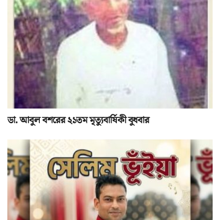
ডা. আবুল বশরের ২১তম মৃত্যুবার্ষিকী বুধবার