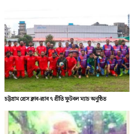
চট্টগ্রাম প্রেস ক্লাব-র‌্যাব ৭ প্রীতি ফুটবল ম্যাচ অনুষ্ঠিত