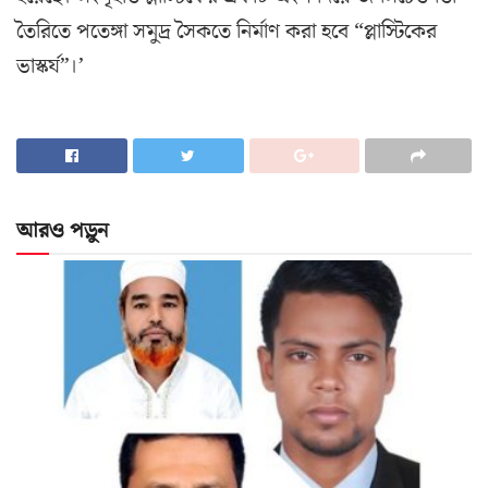
তৈরিতে পতেঙ্গা সমুদ্র সৈকতে নির্মাণ করা হবে “প্লাস্টিকের
ভাস্কর্য”।’
আরও পড়ুন