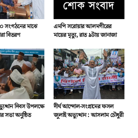
১৭০ সংগঠনের মাঝে
এমপি সরোয়ার আলমগীরের
ারা বিতরণ
মায়ের মৃত্যু, রাত ৯টায় জানাজা
যুত্থান দিবস উপলক্ষে
দীর্ঘ আন্দোল-সংগ্রামের ফসল
র সভা অনুষ্ঠিত
জুলাই অভ্যুত্থান : আসলাম চৌধুরী