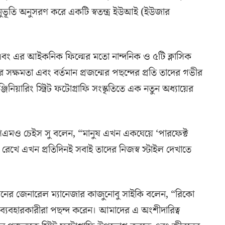
ুভূতি অনুসরণ করে একটি স্বতন্ত্র ইউআই (ইউজার
ং এর আইকনিক ফিল্মের মতো নান্দনিক ও ৫টি ক্লাসিক
্ষমতা এবং বর্তমান প্রজন্মের পছন্দের প্রতি তাদের গভীর
্জিনিয়ারিং স্ট্রিট ফটোগ্রাফি সংস্কৃতিতে এক নতুন অধ্যায়ের
ও সিএমও চেইস সু বলেন, “মানুষ এখন একঘেয়ে ‘পারফেক্ট
া রেখে এখন প্রতিদিনই সবাই তাদের নিজস্ব স্টাইল দেখাতে
শনের জেনারেল ম্যানেজার কাজুনোবু সাইকি বলেন, “রিকো
যবহারকারীরা পছন্দ করেন। আমাদের এ অংশীদারিত্ব