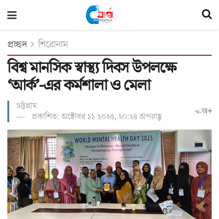
প্রচ্ছদ
শিরোনাম
বিশ্ব মানসিক স্বাস্থ্য দিবস উপলক্ষে
‘আর্ক’-এর কর্মশালা ও মেলা
চট্টগ্রাম
অ+
অ-
প্রকাশিত: অক্টোবর ১১ ২০২৫, ২০:২৪ অপরাহ্ণ