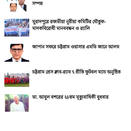
সম্পন্ন
মুরাদপুরে রজভীয়া নূরীয়া কমিটির যৌতুক-
মাদকবিরোধী মানববন্ধন ও র‌্যালি
জাপান সফরে চট্টগ্রাম ওয়াসার এমডি জানে আলম
চট্টগ্রাম প্রেস ক্লাব-র‌্যাব ৭ প্রীতি ফুটবল ম্যাচ অনুষ্ঠিত
ডা. আবুল বশরের ২১তম মৃত্যুবার্ষিকী বুধবার