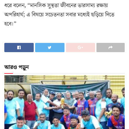
ধরে বলেন, “মানসিক সুস্থতা জীবনের ভারসাম্য রক্ষায়
অপরিহার্য; এ বিষয়ে সচেতনতা সবার মধ্যেই ছড়িয়ে দিতে
হবে।”
আরও পড়ুন