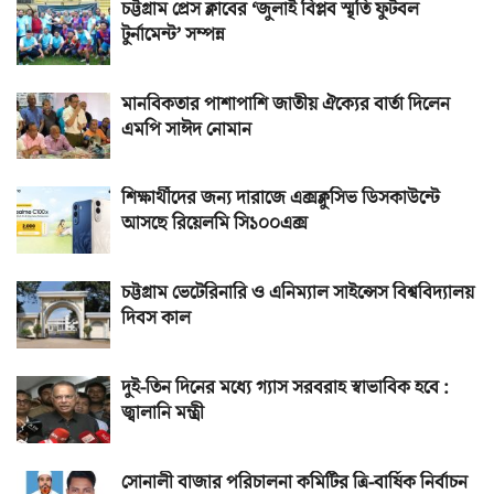
চট্টগ্রাম প্রেস ক্লাবের ‘জুলাই বিপ্লব স্মৃতি ফুটবল
টুর্নামেন্ট’ সম্পন্ন
মানবিকতার পাশাপাশি জাতীয় ঐক্যের বার্তা দিলেন
এমপি সাঈদ নোমান
শিক্ষার্থীদের জন্য দারাজে এক্সক্লুসিভ ডিসকাউন্টে
আসছে রিয়েলমি সি১০০এক্স
চট্টগ্রাম ভেটেরিনারি ও এনিম্যাল সাইন্সেস বিশ্ববিদ্যালয়
দিবস কাল
দুই-তিন দিনের মধ্যে গ্যাস সরবরাহ স্বাভাবিক হবে :
জ্বালানি মন্ত্রী
সোনালী বাজার পরিচালনা কমিটির ত্রি-বার্ষিক নির্বাচন