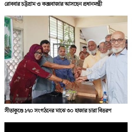
রোববার চট্টগ্রাম ও কক্সবাজার আসছেন প্রধানমন্ত্রী
সীতাকুণ্ডে ১৭০ সংগঠনের মাঝে ৩০ হাজার চারা বিতরণ