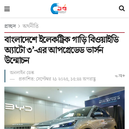
প্রচ্ছদ
অর্থনীতি
বাংলাদেশে ইলেকট্রিক গাড়ি বিওয়াইডি
অ্যাটো ৩’-এর আপগ্রেডেড ভার্সন
উন্মোচন
অনলাইন ডেস্ক
অ+
অ-
প্রকাশিত: সেপ্টেম্বর ২১ ২০২৫, ১৫:৪৪ অপরাহ্ণ