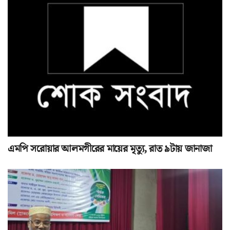
এমপি সরোয়ার আলমগীরের মায়ের মৃত্যু, রাত ৯টায় জানাজা