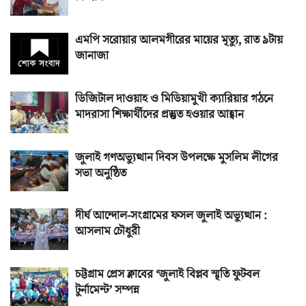
এমপি সরোয়ার আলমগীরের মায়ের মৃত্যু, রাত ৯টায়
জানাজা
ডিজিটাল দাওয়াহ ও মিডিয়ামুখী ক্যারিয়ার গঠনে
মাদরাসা শিক্ষার্থীদের প্রস্তুত হওয়ার আহ্বান
জুলাই গণঅভ্যুত্থান দিবস উপলক্ষে মুসলিম লীগের
সভা অনুষ্ঠিত
দীর্ঘ আন্দোল-সংগ্রামের ফসল জুলাই অভ্যুত্থান :
আসলাম চৌধুরী
চট্টগ্রাম প্রেস ক্লাবের ‘জুলাই বিপ্লব স্মৃতি ফুটবল
টুর্নামেন্ট’ সম্পন্ন