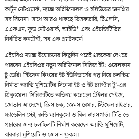
কার্টুন নেটওয়ার্ক, ম্যাক্স অরিজিনালস ও হলিউডের জনপ্রিয়
সব সিনেমা। সাথে আরও থাকছে ডিসকভারি, টিএলসি,
এএফএন, ফুড নেটওয়ার্ক, আইডি* এবং এইচজিটিভির
নির্বাচিত কনটেন্ট, সব এক প্ল্যাটফর্মে।
এইচবিও ম্যাক্স উন্মোচনের কিছুদিন পরেই গ্রাহকেরা দেখতে
পারবেন এইচবিওর নতুন অরিজিনাল সিরিজ ইট: ওয়েলকাম
টু ডেরি। স্টিফেন কিংয়ের ইট ইউনিভার্সের গল্প নিয়ে চলচ্চিত্র
নির্মাতা অ্যান্ডি মুশিয়েটির সিনেমা ইট ও ইট চ্যাপ্টার টু’-এর
প্রিক্যুয়েল। সিরিজটিতে অভিনয় করেছেন টেইলর পেইজ,
জোভান আদেপো, ক্রিস চক, জেমস রেমার, স্টিফেন রাইডার,
ম্যাডেলিন স্টো, রুডি ম্যানকুসো ও বিল স্কারসগার্ড। টিভি তে
প্রচারের জন্য চলচ্চিত্রটি নির্মাণ করেছেন অ্যান্ডি মুশিয়েটি,
বারবারা মুশিয়েটি ও জেসান ফুকস।