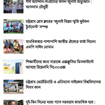
দীর্ঘ আন্দোল-সংগ্রামের ফসল জুলাই অভ্যুত্থান :
আসলাম চৌধুরী
চট্টগ্রাম প্রেস ক্লাবের ‘জুলাই বিপ্লব স্মৃতি ফুটবল
টুর্নামেন্ট’ সম্পন্ন
মানবিকতার পাশাপাশি জাতীয় ঐক্যের বার্তা দিলেন
এমপি সাঈদ নোমান
শিক্ষার্থীদের জন্য দারাজে এক্সক্লুসিভ ডিসকাউন্টে
আসছে রিয়েলমি সি১০০এক্স
চট্টগ্রাম ভেটেরিনারি ও এনিম্যাল সাইন্সেস বিশ্ববিদ্যালয়
দিবস কাল
দুই-তিন দিনের মধ্যে গ্যাস সরবরাহ স্বাভাবিক হবে :