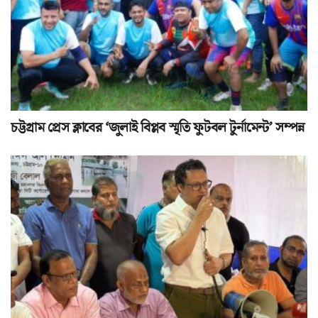
চট্টগ্রাম প্রেস ক্লাবের ‘জুলাই বিপ্লব স্মৃতি ফুটবল টুর্নামেন্ট’ সম্পন্ন