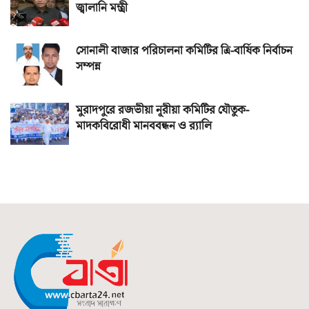
জ্বালানি মন্ত্রী
সোনালী বাজার পরিচালনা কমিটির ত্রি-বার্ষিক নির্বাচন
সম্পন্ন
মুরাদপুরে রজভীয়া নূরীয়া কমিটির যৌতুক-
মাদকবিরোধী মানববন্ধন ও র‌্যালি