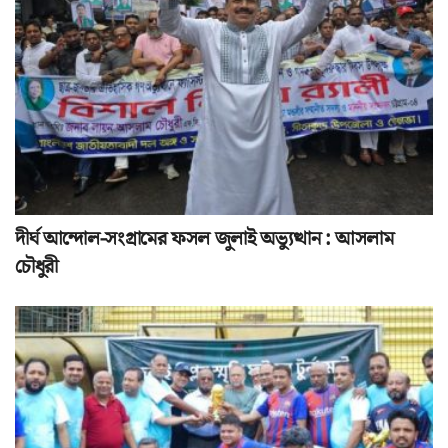
দীর্ঘ আন্দোল-সংগ্রামের ফসল জুলাই অভ্যুত্থান : আসলাম
চৌধুরী