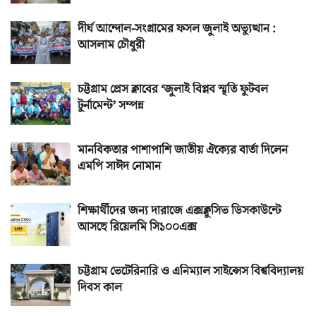
দীর্ঘ আন্দোল-সংগ্রামের ফসল জুলাই অভ্যুত্থান :
আসলাম চৌধুরী
চট্টগ্রাম প্রেস ক্লাবের ‘জুলাই বিপ্লব স্মৃতি ফুটবল
টুর্নামেন্ট’ সম্পন্ন
মানবিকতার পাশাপাশি জাতীয় ঐক্যের বার্তা দিলেন
এমপি সাঈদ নোমান
শিক্ষার্থীদের জন্য দারাজে এক্সক্লুসিভ ডিসকাউন্টে
আসছে রিয়েলমি সি১০০এক্স
চট্টগ্রাম ভেটেরিনারি ও এনিম্যাল সাইন্সেস বিশ্ববিদ্যালয়
দিবস কাল