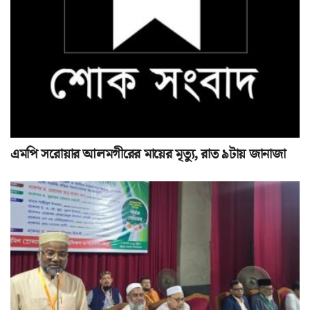
এমপি সরোয়ার আলমগীরের মায়ের মৃত্যু, রাত ৯টায় জানাজা