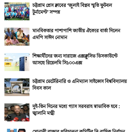
চট্টগ্রাম প্রেস ক্লাবের ‘জুলাই বিপ্লব স্মৃতি ফুটবল
টুর্নামেন্ট’ সম্পন্ন
মানবিকতার পাশাপাশি জাতীয় ঐক্যের বার্তা দিলেন
এমপি সাঈদ নোমান
শিক্ষার্থীদের জন্য দারাজে এক্সক্লুসিভ ডিসকাউন্টে
আসছে রিয়েলমি সি১০০এক্স
চট্টগ্রাম ভেটেরিনারি ও এনিম্যাল সাইন্সেস বিশ্ববিদ্যালয়
দিবস কাল
দুই-তিন দিনের মধ্যে গ্যাস সরবরাহ স্বাভাবিক হবে :
জ্বালানি মন্ত্রী