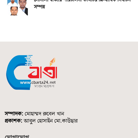
সোনালী বাজার পরিচালনা কমিটির ত্রি-বার্ষিক নির্বাচন
সম্পন্ন
সম্পাদক:
মোহাম্মদ রুবেল খান
প্রকাশক:
আবুল হোসাইন মো.কাউছার