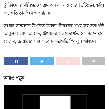
ট্যুরিজম জার্নালিস্ট ফোরাম অব বাংলাদেশের (এটিজেএফবি)
সভাপতি তানজিম আনোয়ার।
সংবাদ সম্মেলনে উপস্থিত ছিলেন টোয়াবের প্রথম সহ-সভাপতি
আবুল কালাম আজাদ, টোয়াবের সহ-সভাপতি মো. আনোয়ার
হোসেন, টোয়াবের সদ্য সাবেক সভাপতি শিবলুল আজম।
আরও পড়ুন