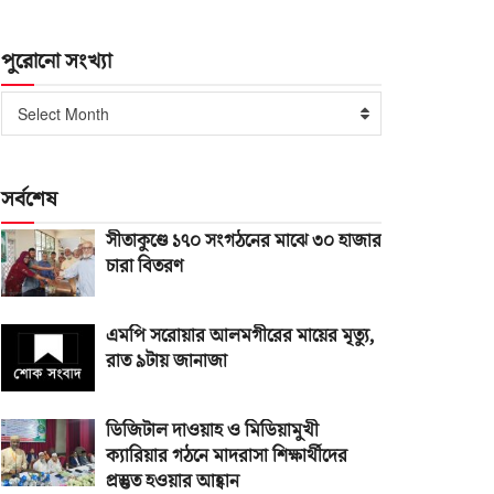
পুরোনো সংখ্যা
পুরোনো
Select Month
সংখ্যা
সর্বশেষ
সীতাকুণ্ডে ১৭০ সংগঠনের মাঝে ৩০ হাজার
চারা বিতরণ
এমপি সরোয়ার আলমগীরের মায়ের মৃত্যু,
রাত ৯টায় জানাজা
ডিজিটাল দাওয়াহ ও মিডিয়ামুখী
ক্যারিয়ার গঠনে মাদরাসা শিক্ষার্থীদের
প্রস্তুত হওয়ার আহ্বান