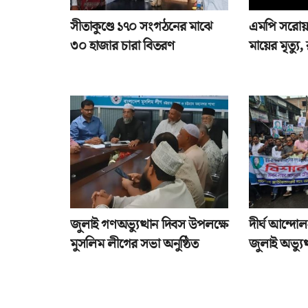
সীতাকুণ্ডে ১৭০ সংগঠনের মাঝে
এমপি সরোয়
৩০ হাজার চারা বিতরণ
মায়ের মৃত্যু
জুলাই গণঅভ্যুত্থান দিবস উপলক্ষে
দীর্ঘ আন্দো
মুসলিম লীগের সভা অনুষ্ঠিত
জুলাই অভ্যু