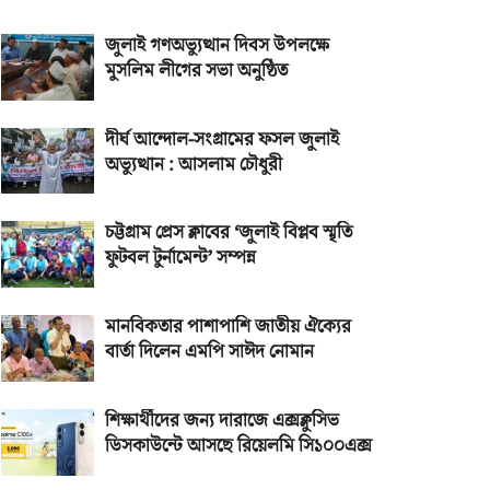
জুলাই গণঅভ্যুত্থান দিবস উপলক্ষে
মুসলিম লীগের সভা অনুষ্ঠিত
দীর্ঘ আন্দোল-সংগ্রামের ফসল জুলাই
অভ্যুত্থান : আসলাম চৌধুরী
চট্টগ্রাম প্রেস ক্লাবের ‘জুলাই বিপ্লব স্মৃতি
ফুটবল টুর্নামেন্ট’ সম্পন্ন
মানবিকতার পাশাপাশি জাতীয় ঐক্যের
বার্তা দিলেন এমপি সাঈদ নোমান
শিক্ষার্থীদের জন্য দারাজে এক্সক্লুসিভ
ডিসকাউন্টে আসছে রিয়েলমি সি১০০এক্স