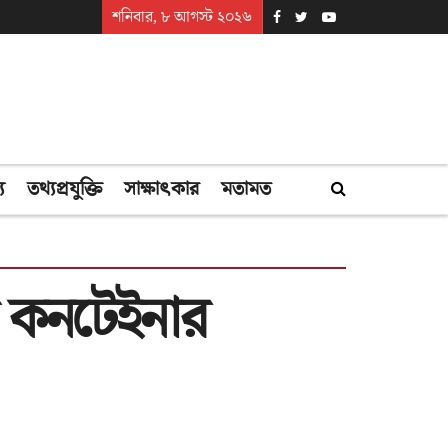
শনিবার, ৮ আগস্ট ২০২৬
্য
তথ্যপ্রযুক্তি
সাক্ষাৎকার
মতামত
্ড কনটেইনার