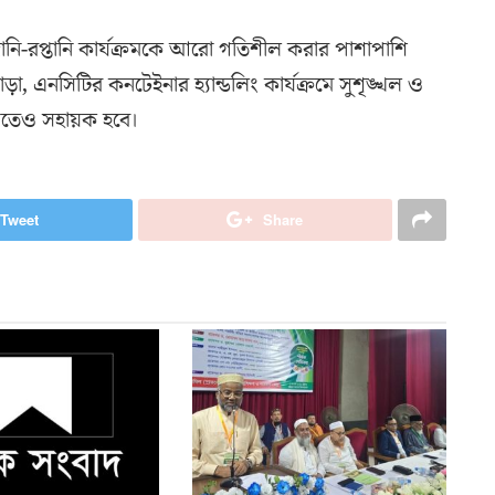
মদানি-রপ্তানি কার্যক্রমকে আরো গতিশীল করার পাশাপাশি
, এনসিটির কনটেইনার হ্যান্ডলিং কার্যক্রমে সুশৃঙ্খল ও
দ্ধিতেও সহায়ক হবে।
Tweet
Share