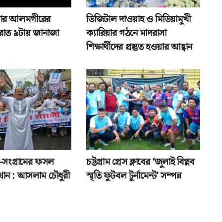
ার আলমগীরের
ডিজিটাল দাওয়াহ ও মিডিয়ামুখী
, রাত ৯টায় জানাজা
ক্যারিয়ার গঠনে মাদরাসা
শিক্ষার্থীদের প্রস্তুত হওয়ার আহ্বান
ল-সংগ্রামের ফসল
চট্টগ্রাম প্রেস ক্লাবের ‘জুলাই বিপ্লব
ত্থান : আসলাম চৌধুরী
স্মৃতি ফুটবল টুর্নামেন্ট’ সম্পন্ন