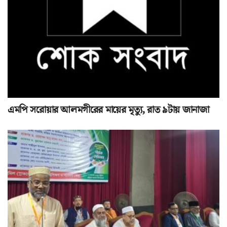
এমপি সরোয়ার আলমগীরের মায়ের মৃত্যু, রাত ৯টায় জানাজা