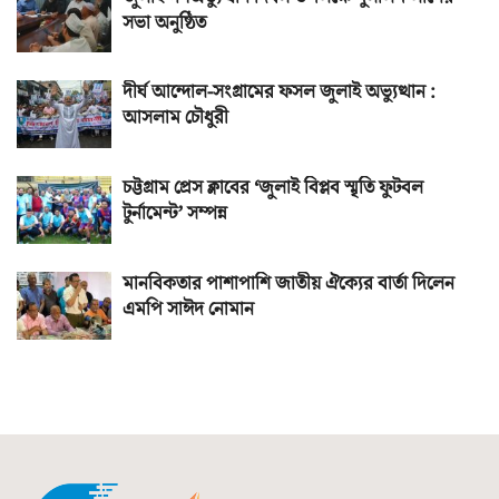
সভা অনুষ্ঠিত
দীর্ঘ আন্দোল-সংগ্রামের ফসল জুলাই অভ্যুত্থান :
আসলাম চৌধুরী
চট্টগ্রাম প্রেস ক্লাবের ‘জুলাই বিপ্লব স্মৃতি ফুটবল
টুর্নামেন্ট’ সম্পন্ন
মানবিকতার পাশাপাশি জাতীয় ঐক্যের বার্তা দিলেন
এমপি সাঈদ নোমান