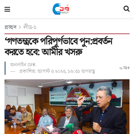
প্রচ্ছদ
লীড-১
‘গণতন্ত্রকে পরিপূর্ণভাবে পুন:প্রবর্তন
করতে হবে: আমীর খসরু
অনলাইন ডেস্ক
অ+
অ-
প্রকাশিত: আগস্ট ৫ ২০২৫, ১৬:৫১ অপরাহ্ণ