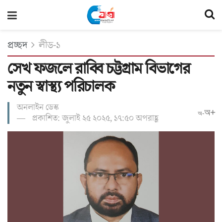
প্রচ্ছদ
লীড-১
সেখ ফজলে রাব্বি চট্টগ্রাম বিভাগের
নতুন স্বাস্থ্য পরিচালক
অনলাইন ডেস্ক
অ+
অ-
প্রকাশিত: জুলাই ২৫ ২০২৫, ১৭:৫০ অপরাহ্ণ