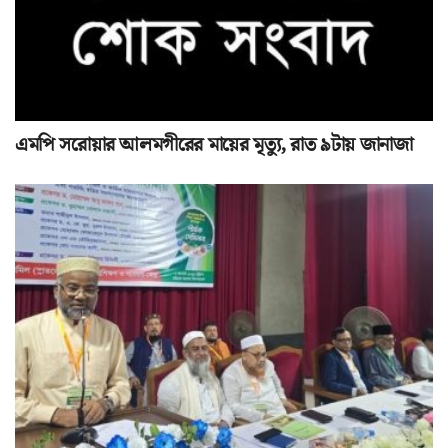
এমপি সরোয়ার আলমগীরের মায়ের মৃত্যু, রাত ৯টায় জানাজা