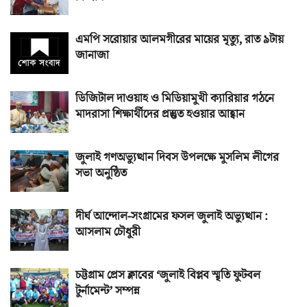
এমপি সরোয়ার আলমগীরের মায়ের মৃত্যু, রাত ৯টায়
জানাজা
ডিজিটাল দাওয়াহ ও মিডিয়ামুখী ক্যারিয়ার গঠনে
মাদরাসা শিক্ষার্থীদের প্রস্তুত হওয়ার আহ্বান
জুলাই গণঅভ্যুত্থান দিবস উপলক্ষে মুসলিম লীগের
সভা অনুষ্ঠিত
দীর্ঘ আন্দোল-সংগ্রামের ফসল জুলাই অভ্যুত্থান :
আসলাম চৌধুরী
চট্টগ্রাম প্রেস ক্লাবের ‘জুলাই বিপ্লব স্মৃতি ফুটবল
টুর্নামেন্ট’ সম্পন্ন