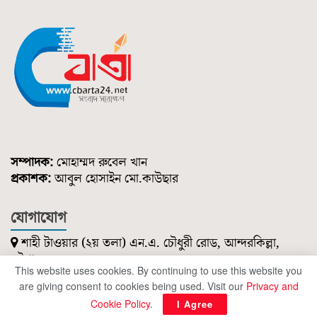
সম্পাদক:
মোহাম্মদ রুবেল খান
প্রকাশক:
আবুল হোসাইন মো.কাউছার
যোগাযোগ
শাহী টাওয়ার (২য় তলা) এন.এ. চৌধুরী রোড, আন্দরকিল্লা,
চট্টগ্রাম।
This website uses cookies. By continuing to use this website you
০১৮৫১ ২১৪ ৭৪৭
are giving consent to cookies being used. Visit our
Privacy and
cbartanews@gmail.com
Cookie Policy
.
I Agree