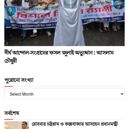
দীর্ঘ আন্দোল-সংগ্রামের ফসল জুলাই অভ্যুত্থান : আসলাম
চৌধুরী
পুরোনো সংখ্যা
পুরোনো
সংখ্যা
সর্বশেষ
রোববার চট্টগ্রাম ও কক্সবাজার আসছেন প্রধানমন্ত্রী