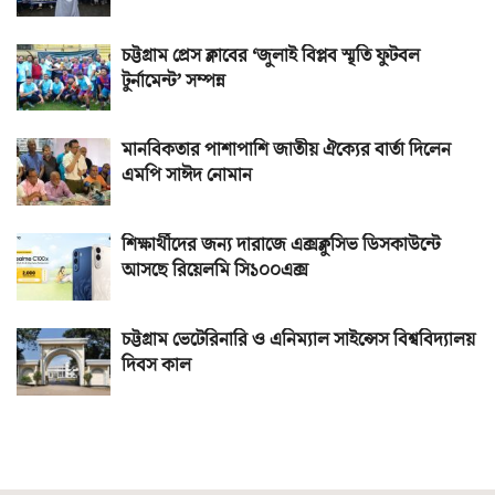
চট্টগ্রাম প্রেস ক্লাবের ‘জুলাই বিপ্লব স্মৃতি ফুটবল
টুর্নামেন্ট’ সম্পন্ন
মানবিকতার পাশাপাশি জাতীয় ঐক্যের বার্তা দিলেন
এমপি সাঈদ নোমান
শিক্ষার্থীদের জন্য দারাজে এক্সক্লুসিভ ডিসকাউন্টে
আসছে রিয়েলমি সি১০০এক্স
চট্টগ্রাম ভেটেরিনারি ও এনিম্যাল সাইন্সেস বিশ্ববিদ্যালয়
দিবস কাল