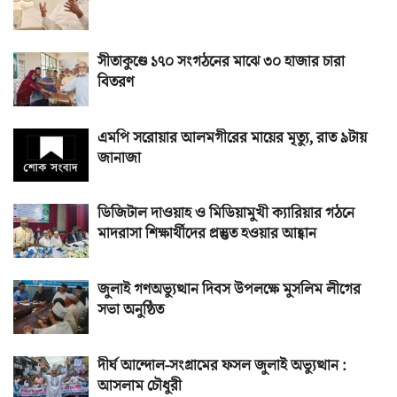
সীতাকুণ্ডে ১৭০ সংগঠনের মাঝে ৩০ হাজার চারা
বিতরণ
এমপি সরোয়ার আলমগীরের মায়ের মৃত্যু, রাত ৯টায়
জানাজা
ডিজিটাল দাওয়াহ ও মিডিয়ামুখী ক্যারিয়ার গঠনে
মাদরাসা শিক্ষার্থীদের প্রস্তুত হওয়ার আহ্বান
জুলাই গণঅভ্যুত্থান দিবস উপলক্ষে মুসলিম লীগের
সভা অনুষ্ঠিত
দীর্ঘ আন্দোল-সংগ্রামের ফসল জুলাই অভ্যুত্থান :
আসলাম চৌধুরী