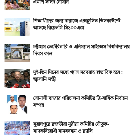
এমপি সাঈদ নোমান
শিক্ষার্থীদের জন্য দারাজে এক্সক্লুসিভ ডিসকাউন্টে
আসছে রিয়েলমি সি১০০এক্স
চট্টগ্রাম ভেটেরিনারি ও এনিম্যাল সাইন্সেস বিশ্ববিদ্যালয়
দিবস কাল
দুই-তিন দিনের মধ্যে গ্যাস সরবরাহ স্বাভাবিক হবে :
জ্বালানি মন্ত্রী
সোনালী বাজার পরিচালনা কমিটির ত্রি-বার্ষিক নির্বাচন
সম্পন্ন
মুরাদপুরে রজভীয়া নূরীয়া কমিটির যৌতুক-
মাদকবিরোধী মানববন্ধন ও র‌্যালি