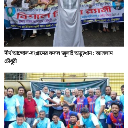
দীর্ঘ আন্দোল-সংগ্রামের ফসল জুলাই অভ্যুত্থান : আসলাম
চৌধুরী