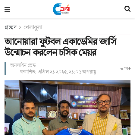
প্রচ্ছদ
খেলাধুলা
আনোয়ারা ফুটবল একাডেমির জার্সি
উন্মোচন করলেন চসিক মেয়র
অনলাইন ডেস্ক
অ+
অ-
প্রকাশিত: এপ্রিল ২১ ২০২৫, ২১:০৫ অপরাহ্ণ