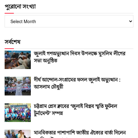
পুরোনো সংখ্যা
পুরোনো
সংখ্যা
সর্বশেষ
জুলাই গণঅভ্যুত্থান দিবস উপলক্ষে মুসলিম লীগের
সভা অনুষ্ঠিত
দীর্ঘ আন্দোল-সংগ্রামের ফসল জুলাই অভ্যুত্থান :
আসলাম চৌধুরী
চট্টগ্রাম প্রেস ক্লাবের ‘জুলাই বিপ্লব স্মৃতি ফুটবল
টুর্নামেন্ট’ সম্পন্ন
মানবিকতার পাশাপাশি জাতীয় ঐক্যের বার্তা দিলেন