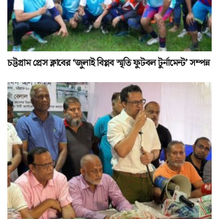
চট্টগ্রাম প্রেস ক্লাবের ‘জুলাই বিপ্লব স্মৃতি ফুটবল টুর্নামেন্ট’ সম্পন্ন