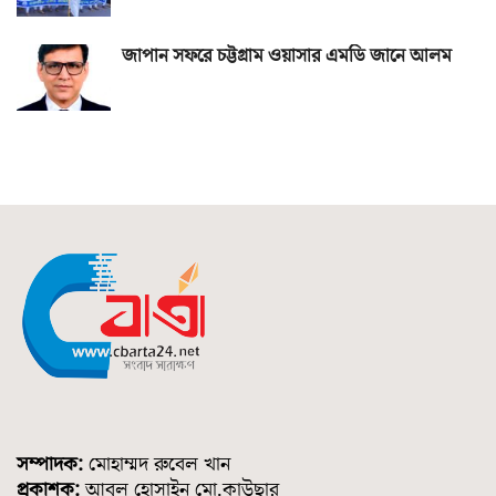
জাপান সফরে চট্টগ্রাম ওয়াসার এমডি জানে আলম
সম্পাদক:
মোহাম্মদ রুবেল খান
প্রকাশক:
আবুল হোসাইন মো.কাউছার