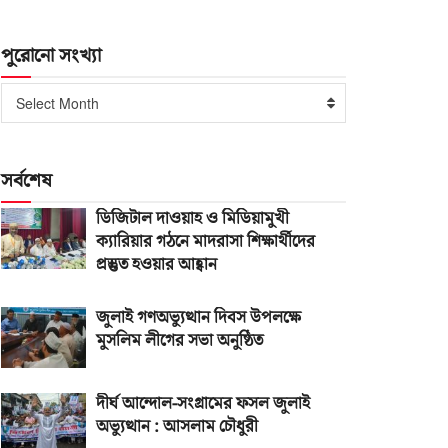
পুরোনো সংখ্যা
পুরোনো
Select Month
সংখ্যা
সর্বশেষ
ডিজিটাল দাওয়াহ ও মিডিয়ামুখী
ক্যারিয়ার গঠনে মাদরাসা শিক্ষার্থীদের
প্রস্তুত হওয়ার আহ্বান
জুলাই গণঅভ্যুত্থান দিবস উপলক্ষে
মুসলিম লীগের সভা অনুষ্ঠিত
দীর্ঘ আন্দোল-সংগ্রামের ফসল জুলাই
অভ্যুত্থান : আসলাম চৌধুরী