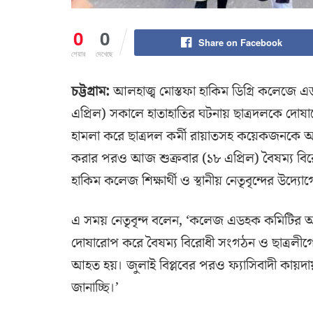
0
0
Share on Facebook
শেয়ার
দেখেছে
চট্টগ্রাম:
আলহাজ্ব মোস্তফা হাকিম ডিগ্রি কলেজে এ
এপ্রিল) সকালে হাতাহাতির ঘটনায় ছাত্রদলকে দোষা
হামলা করে ছাত্রদল কর্মী রায়াতসহ কয়েকজনকে আহ
করার পরও আজ শুক্রবার (১৮ এপ্রিল) বৈষম্য বিরো
হাকিম কলেজ শিক্ষার্থী ও স্থানীয় নেতৃবৃন্দের উদ্য
এ সময় নেতৃবৃন্দ বলেন, ‘কলেজ এডহক কমিটির অভ্যন্
দোষারোপ করে বৈষম্য বিরোধী সংগঠন ও ছাত্রলীগের
আহত হয়। জুলাই বিপ্লবের পর‌ও ফ্যাসিবাদী কায়দায়
জানাচ্ছি।’