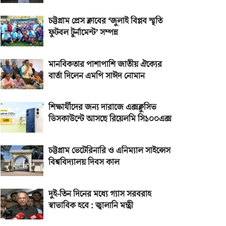
চট্টগ্রাম প্রেস ক্লাবের ‘জুলাই বিপ্লব স্মৃতি
ফুটবল টুর্নামেন্ট’ সম্পন্ন
মানবিকতার পাশাপাশি জাতীয় ঐক্যের
বার্তা দিলেন এমপি সাঈদ নোমান
শিক্ষার্থীদের জন্য দারাজে এক্সক্লুসিভ
ডিসকাউন্টে আসছে রিয়েলমি সি১০০এক্স
চট্টগ্রাম ভেটেরিনারি ও এনিম্যাল সাইন্সেস
বিশ্ববিদ্যালয় দিবস কাল
দুই-তিন দিনের মধ্যে গ্যাস সরবরাহ
স্বাভাবিক হবে : জ্বালানি মন্ত্রী