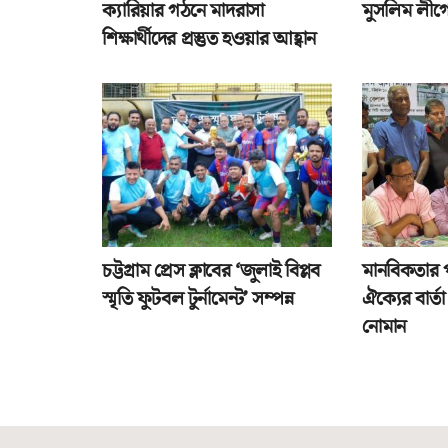
ক্যারিয়ার গঠনে মাদরাসা
মুসলিম লীগে
শিক্ষার্থীদের প্রস্তুত হওয়ার আহ্বান
চট্টগ্রাম প্রেস ক্লাবের ‘জুলাই বিপ্লব
মানবিকতার 
স্মৃতি ফুটবল টুর্নামেন্ট’ সম্পন্ন
ঐক্যের বার্
নোমান