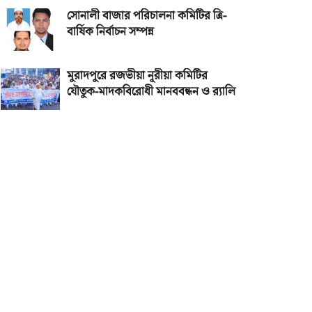
সোনালী বাজার পরিচালনা কমিটির ত্রি-
বার্ষিক নির্বাচন সম্পন্ন
মুরাদপুরে রজভীয়া নূরীয়া কমিটির
যৌতুক-মাদকবিরোধী মানববন্ধন ও র‌্যালি