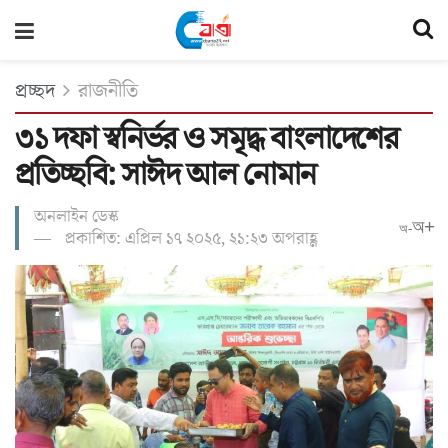
প্রচ্ছদ
রাজনীতি
৩১ দফা স্বনির্ভর ও সমৃদ্ধ বাংলাদেশের
প্রতিচ্ছবি: সাঈদ আল নোমান
অনলাইন ডেস্ক
অ+
অ-
প্রকাশিত: এপ্রিল ১৭ ২০২৫, ২১:২৩ অপরাহ্ণ