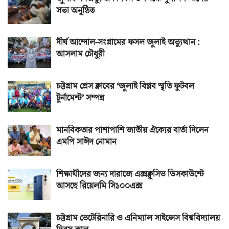
সভা অনুষ্ঠিত
দীর্ঘ আন্দোল-সংগ্রামের ফসল জুলাই অভ্যুত্থান :
আসলাম চৌধুরী
চট্টগ্রাম প্রেস ক্লাবের ‘জুলাই বিপ্লব স্মৃতি ফুটবল
টুর্নামেন্ট’ সম্পন্ন
মানবিকতার পাশাপাশি জাতীয় ঐক্যের বার্তা দিলেন
এমপি সাঈদ নোমান
শিক্ষার্থীদের জন্য দারাজে এক্সক্লুসিভ ডিসকাউন্টে
আসছে রিয়েলমি সি১০০এক্স
চট্টগ্রাম ভেটেরিনারি ও এনিম্যাল সাইন্সেস বিশ্ববিদ্যালয়