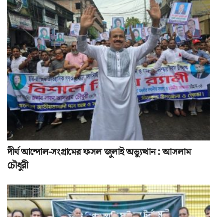
দীর্ঘ আন্দোল-সংগ্রামের ফসল জুলাই অভ্যুত্থান : আসলাম
চৌধুরী