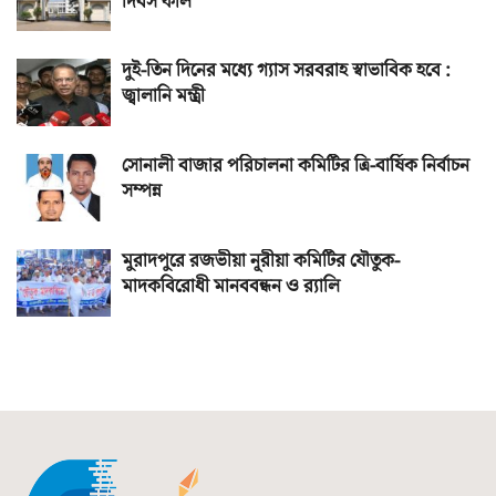
দিবস কাল
দুই-তিন দিনের মধ্যে গ্যাস সরবরাহ স্বাভাবিক হবে :
জ্বালানি মন্ত্রী
সোনালী বাজার পরিচালনা কমিটির ত্রি-বার্ষিক নির্বাচন
সম্পন্ন
মুরাদপুরে রজভীয়া নূরীয়া কমিটির যৌতুক-
মাদকবিরোধী মানববন্ধন ও র‌্যালি