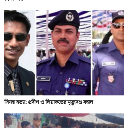
সিনহা হত্যা: প্রদীপ ও লিয়াকতের মৃত্যুদণ্ড বহাল