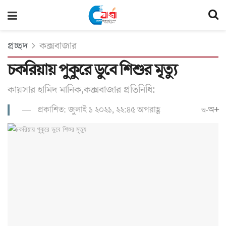
প্রচ্ছদ
কক্সবাজার
চকরিয়ায় পুকুরে ডুবে শিশুর মৃত্যু
কায়সার হামিদ মানিক,কক্সবাজার প্রতিনিধি:
প্রকাশিত: জুলাই ১ ২০২১, ২২:৪৫ অপরাহ্ণ
অ+
অ-