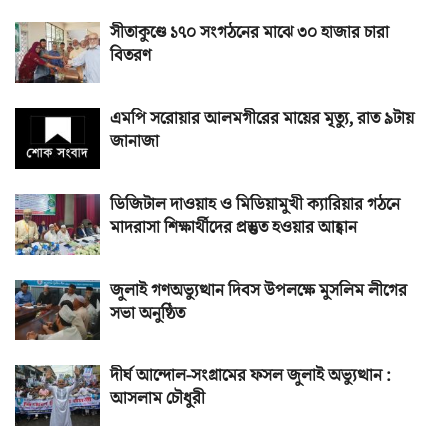
সীতাকুণ্ডে ১৭০ সংগঠনের মাঝে ৩০ হাজার চারা
বিতরণ
এমপি সরোয়ার আলমগীরের মায়ের মৃত্যু, রাত ৯টায়
জানাজা
ডিজিটাল দাওয়াহ ও মিডিয়ামুখী ক্যারিয়ার গঠনে
মাদরাসা শিক্ষার্থীদের প্রস্তুত হওয়ার আহ্বান
জুলাই গণঅভ্যুত্থান দিবস উপলক্ষে মুসলিম লীগের
সভা অনুষ্ঠিত
দীর্ঘ আন্দোল-সংগ্রামের ফসল জুলাই অভ্যুত্থান :
আসলাম চৌধুরী