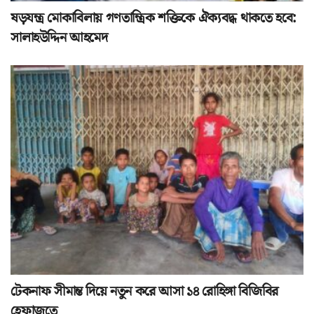
ষড়যন্ত্র মোকাবিলায় গণতান্ত্রিক শক্তিকে ঐক্যবদ্ধ থাকতে হবে:
সালাহউদ্দিন আহমেদ
টেকনাফ সীমান্ত দিয়ে নতুন করে আসা ১৪ রোহিঙ্গা বিজিবির
হেফাজতে