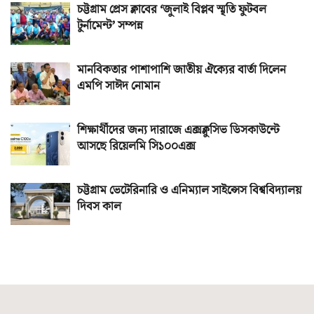
চট্টগ্রাম প্রেস ক্লাবের ‘জুলাই বিপ্লব স্মৃতি ফুটবল
টুর্নামেন্ট’ সম্পন্ন
মানবিকতার পাশাপাশি জাতীয় ঐক্যের বার্তা দিলেন
এমপি সাঈদ নোমান
শিক্ষার্থীদের জন্য দারাজে এক্সক্লুসিভ ডিসকাউন্টে
আসছে রিয়েলমি সি১০০এক্স
চট্টগ্রাম ভেটেরিনারি ও এনিম্যাল সাইন্সেস বিশ্ববিদ্যালয়
দিবস কাল