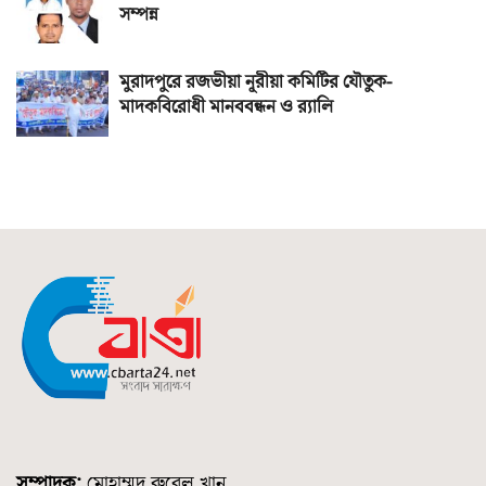
সম্পন্ন
মুরাদপুরে রজভীয়া নূরীয়া কমিটির যৌতুক-
মাদকবিরোধী মানববন্ধন ও র‌্যালি
সম্পাদক:
মোহাম্মদ রুবেল খান