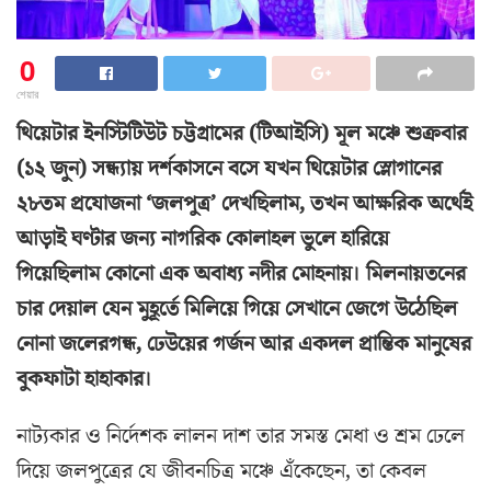
0
শেয়ার
থিয়েটার ইনস্টিটিউট চট্টগ্রামের (টিআইসি) মূল মঞ্চে ​শুক্রবার
(১২ জুন) সন্ধ্যায় দর্শকাসনে বসে যখন থিয়েটার স্লোগানের
২৮তম প্রযোজনা ‘জলপুত্র’ দেখছিলাম, তখন আক্ষরিক অর্থেই
আড়াই ঘণ্টার জন্য নাগরিক কোলাহল ভুলে হারিয়ে
গিয়েছিলাম কোনো এক অবাধ্য নদীর মোহনায়। মিলনায়তনের
চার দেয়াল যেন মুহূর্তে মিলিয়ে গিয়ে সেখানে জেগে উঠেছিল
নোনা জলেরগন্ধ, ঢেউয়ের গর্জন আর একদল প্রান্তিক মানুষের
বুকফাটা হাহাকার।
​নাট্যকার ও নির্দেশক লালন দাশ তার সমস্ত মেধা ও শ্রম ঢেলে
দিয়ে জলপুত্রের যে জীবনচিত্র মঞ্চে এঁকেছেন, তা কেবল