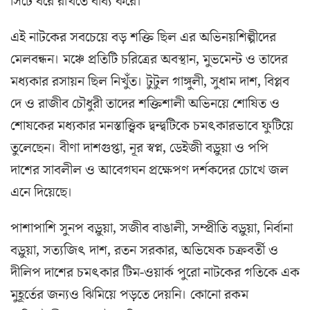
সিটে ধরে রাখতে বাধ্য করে।
​এই নাটকের সবচেয়ে বড় শক্তি ছিল এর অভিনয়শিল্পীদের
মেলবন্ধন। মঞ্চে প্রতিটি চরিত্রের অবস্থান, মুভমেন্ট ও তাদের
মধ্যকার রসায়ন ছিল নিখুঁত। টুটুল গাঙ্গুলী, সুধাম দাশ, বিপ্লব
দে ও রাজীব চৌধুরী তাদের শক্তিশালী অভিনয়ে শোষিত ও
শোষকের মধ্যকার মনস্তাত্ত্বিক দ্বন্দ্বটিকে চমৎকারভাবে ফুটিয়ে
তুলেছেন। বীণা দাশগুপ্তা, নূর স্বপ্ন, ডেইজী বড়ুয়া ও পপি
দাশের সাবলীল ও আবেগঘন প্রক্ষেপণ দর্শকদের চোখে জল
এনে দিয়েছে।
​পাশাপাশি সুনপ বড়ুয়া, সজীব বাঙালী, সম্প্রীতি বড়ুয়া, নির্বানা
বড়ুয়া, সত্যজিৎ দাশ, রতন সরকার, অভিষেক চক্রবর্তী ও
দীলিপ দাশের চমৎকার টিম-ওয়ার্ক পুরো নাটকের গতিকে এক
মুহূর্তের জন্যও ঝিমিয়ে পড়তে দেয়নি। কোনো রকম