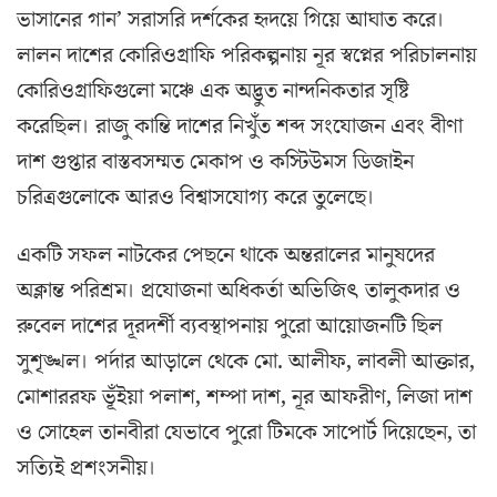
ভাসানের গান’ সরাসরি দর্শকের হৃদয়ে গিয়ে আঘাত করে।
লালন দাশের কোরিওগ্রাফি পরিকল্পনায় নূর স্বপ্নের পরিচালনায়
কোরিওগ্রাফিগুলো মঞ্চে এক অদ্ভুত নান্দনিকতার সৃষ্টি
করেছিল। রাজু কান্তি দাশের নিখুঁত শব্দ সংযোজন এবং বীণা
দাশ গুপ্তার বাস্তবসম্মত মেকাপ ও কস্টিউমস ডিজাইন
চরিত্রগুলোকে আরও বিশ্বাসযোগ্য করে তুলেছে।
​একটি সফল নাটকের পেছনে থাকে অন্তরালের মানুষদের
অক্লান্ত পরিশ্রম। প্রযোজনা অধিকর্তা অভিজিৎ তালুকদার ও
রুবেল দাশের দূরদর্শী ব্যবস্থাপনায় পুরো আয়োজনটি ছিল
সুশৃঙ্খল। পর্দার আড়ালে থেকে মো. আলীফ, লাবলী আক্তার,
মোশাররফ ভূঁইয়া পলাশ, শম্পা দাশ, নূর আফরীণ, লিজা দাশ
ও সোহেল তানবীরা যেভাবে পুরো টিমকে সাপোর্ট দিয়েছেন, তা
সত্যিই প্রশংসনীয়।