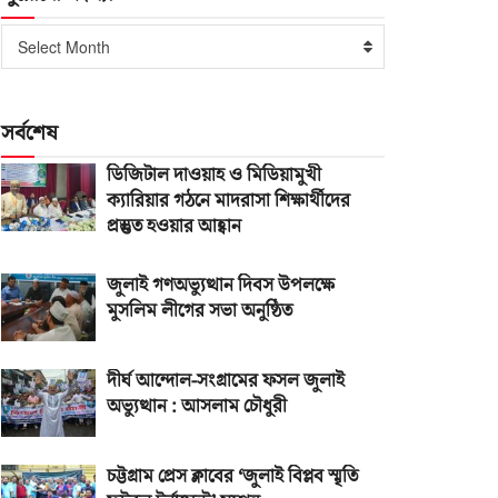
পুরোনো
Select Month
সংখ্যা
সর্বশেষ
ডিজিটাল দাওয়াহ ও মিডিয়ামুখী
ক্যারিয়ার গঠনে মাদরাসা শিক্ষার্থীদের
প্রস্তুত হওয়ার আহ্বান
জুলাই গণঅভ্যুত্থান দিবস উপলক্ষে
মুসলিম লীগের সভা অনুষ্ঠিত
দীর্ঘ আন্দোল-সংগ্রামের ফসল জুলাই
অভ্যুত্থান : আসলাম চৌধুরী
চট্টগ্রাম প্রেস ক্লাবের ‘জুলাই বিপ্লব স্মৃতি