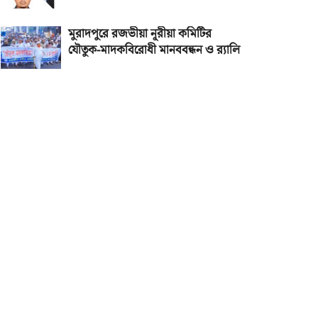
মুরাদপুরে রজভীয়া নূরীয়া কমিটির
যৌতুক-মাদকবিরোধী মানববন্ধন ও র‌্যালি