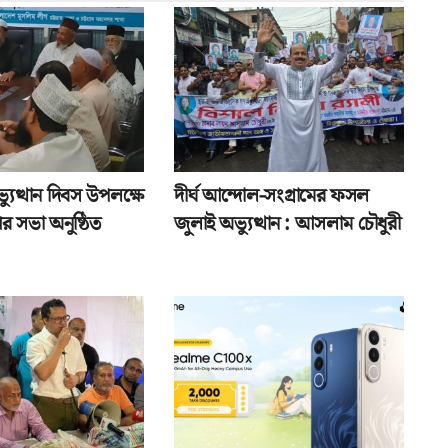
যুত্থান দিবস উপলক্ষে
দীর্ঘ আন্দোল-সংগ্রামের ফসল
র সভা অনুষ্ঠিত
জুলাই অভ্যুত্থান : আসলাম চৌধুরী