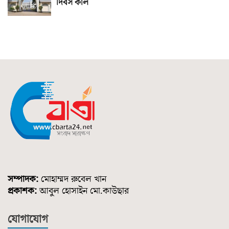
দিবস কাল
সম্পাদক:
মোহাম্মদ রুবেল খান
প্রকাশক:
আবুল হোসাইন মো.কাউছার
যোগাযোগ