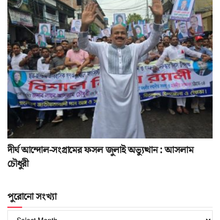
দীর্ঘ আন্দোল-সংগ্রামের ফসল জুলাই অভ্যুত্থান : আসলাম
চৌধুরী
পুরোনো সংখ্যা
পুরোনো