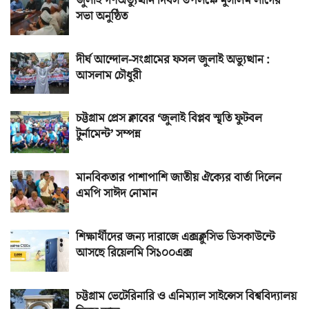
জুলাই গণঅভ্যুত্থান দিবস উপলক্ষে মুসলিম লীগের
সভা অনুষ্ঠিত
দীর্ঘ আন্দোল-সংগ্রামের ফসল জুলাই অভ্যুত্থান :
আসলাম চৌধুরী
চট্টগ্রাম প্রেস ক্লাবের ‘জুলাই বিপ্লব স্মৃতি ফুটবল
টুর্নামেন্ট’ সম্পন্ন
মানবিকতার পাশাপাশি জাতীয় ঐক্যের বার্তা দিলেন
এমপি সাঈদ নোমান
শিক্ষার্থীদের জন্য দারাজে এক্সক্লুসিভ ডিসকাউন্টে
আসছে রিয়েলমি সি১০০এক্স
চট্টগ্রাম ভেটেরিনারি ও এনিম্যাল সাইন্সেস বিশ্ববিদ্যালয়