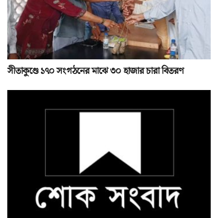
সীতাকুণ্ডে ১৭০ সংগঠনের মাঝে ৩০ হাজার চারা বিতরণ