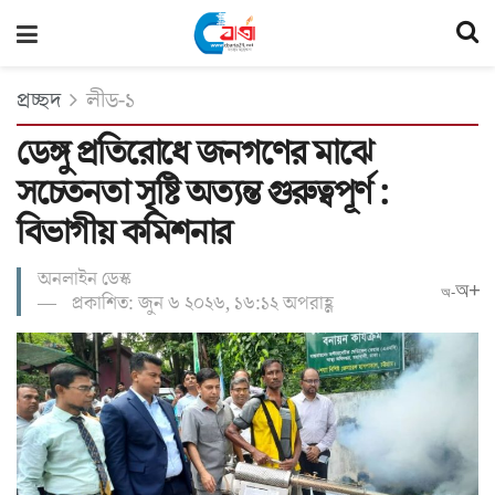
প্রচ্ছদ
লীড-১
ডেঙ্গু প্রতিরোধে জনগণের মাঝে
সচেতনতা সৃষ্টি অত্যন্ত গুরুত্বপূর্ণ :
বিভাগীয় কমিশনার
অনলাইন ডেস্ক
অ+
অ-
প্রকাশিত: জুন ৬ ২০২৬, ১৬:১২ অপরাহ্ণ