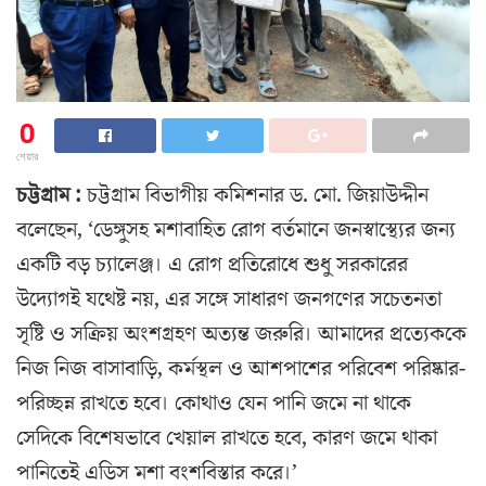
0
শেয়ার
চট্টগ্রাম :
চট্টগ্রাম বিভাগীয় কমিশনার ড. মো. জিয়াউদ্দীন
বলেছেন, ‘ডেঙ্গুসহ মশাবাহিত রোগ বর্তমানে জনস্বাস্থ্যের জন্য
একটি বড় চ্যালেঞ্জ। এ রোগ প্রতিরোধে শুধু সরকারের
উদ্যোগই যথেষ্ট নয়, এর সঙ্গে সাধারণ জনগণের সচেতনতা
সৃষ্টি ও সক্রিয় অংশগ্রহণ অত্যন্ত জরুরি। আমাদের প্রত্যেককে
নিজ নিজ বাসাবাড়ি, কর্মস্থল ও আশপাশের পরিবেশ পরিষ্কার-
পরিচ্ছন্ন রাখতে হবে। কোথাও যেন পানি জমে না থাকে
সেদিকে বিশেষভাবে খেয়াল রাখতে হবে, কারণ জমে থাকা
পানিতেই এডিস মশা বংশবিস্তার করে।’