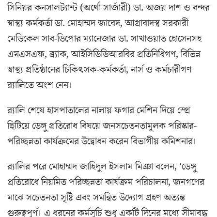
সিনিয়র কনসালট্যান্ট (অর্থো সার্জারী) ডা. অজয় দাশ ও বন্দর
স্বাস্থ্য কর্মকর্তা ডা. মোহাম্মদ জাবেদ, আগ্রাবাদস্থ সরকারী
মেডিকেল সাব-ডিপোর ম্যানেজার ডা. সাখাওয়াত হোসেনসহ
এমএসএফ, ব্র্যাক, আইসিডিডিআরবির প্রতিনিধিগণ, বিভিন্ন
স্বাস্থ্য প্রতিষ্ঠানের চিকিৎসক-কর্মকর্তা, নার্স ও কর্মচারীগণ
র‌্যালিতে অংশ নেন।
র‌্যালি শেষে হাসপাতালের নালায় ফগার মেশিন দিয়ে স্প্রে
ছিটিয়ে ডেঙ্গু প্রতিরোধ বিষয়ে জনসচেতনতামূলক পরিস্কার-
পরিচ্ছন্নতা কার্যক্রমের উদ্বোধন করেন বিভাগীয় কমিশনার।
র‌্যালির পরে মোহাম্মদ জাহিদুল ইসলাম মিঞা বলেন, ‘ডেঙ্গু
প্রতিরোধে নিয়মিত পরিচ্ছন্নতা কার্যক্রম পরিচালনা, জনগণের
মাঝে সচেতনতা সৃষ্টি এবং সমন্বিত উদ্যোগ গ্রহণ অত্যন্ত
গুরুত্বপূর্ণ। এ ধরনের কর্মসূচি শুধু একটি দিনের মধ্যে সীমাবদ্ধ