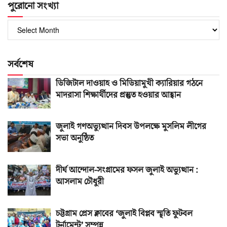
পুরোনো সংখ্যা
পুরোনো
সংখ্যা
সর্বশেষ
ডিজিটাল দাওয়াহ ও মিডিয়ামুখী ক্যারিয়ার গঠনে
মাদরাসা শিক্ষার্থীদের প্রস্তুত হওয়ার আহ্বান
জুলাই গণঅভ্যুত্থান দিবস উপলক্ষে মুসলিম লীগের
সভা অনুষ্ঠিত
দীর্ঘ আন্দোল-সংগ্রামের ফসল জুলাই অভ্যুত্থান :
আসলাম চৌধুরী
চট্টগ্রাম প্রেস ক্লাবের ‘জুলাই বিপ্লব স্মৃতি ফুটবল
টুর্নামেন্ট’ সম্পন্ন