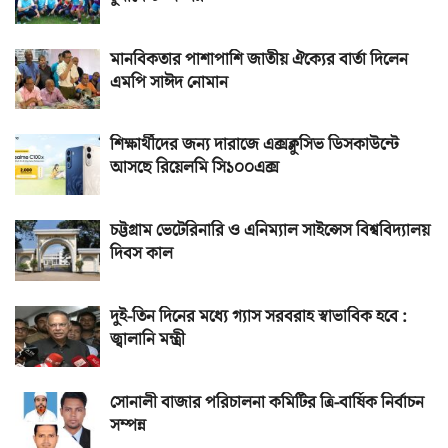
মানবিকতার পাশাপাশি জাতীয় ঐক্যের বার্তা দিলেন
এমপি সাঈদ নোমান
শিক্ষার্থীদের জন্য দারাজে এক্সক্লুসিভ ডিসকাউন্টে
আসছে রিয়েলমি সি১০০এক্স
চট্টগ্রাম ভেটেরিনারি ও এনিম্যাল সাইন্সেস বিশ্ববিদ্যালয়
দিবস কাল
দুই-তিন দিনের মধ্যে গ্যাস সরবরাহ স্বাভাবিক হবে :
জ্বালানি মন্ত্রী
সোনালী বাজার পরিচালনা কমিটির ত্রি-বার্ষিক নির্বাচন
সম্পন্ন