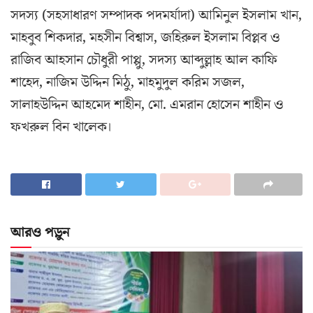
সদস্য (সহসাধারণ সম্পাদক পদমর্যাদা) আমিনুল ইসলাম খান,
মাহবুব শিকদার, মহসীন বিশ্বাস, জহিরুল ইসলাম বিপ্লব ও
রাজিব আহসান চৌধুরী পাপ্পু, সদস্য আব্দুল্লাহ আল কাফি
শাহেদ, নাজিম উদ্দিন মিঠু, মাহমুদুল করিম সজল,
সালাহউদ্দিন আহমেদ শাহীন, মো. এমরান হোসেন শাহীন ও
ফখরুল বিন খালেক।
আরও পড়ুন