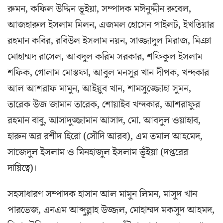
রুমন, কফিল উদ্দিন ভূইয়া, সম্পাদক মঈনুদ্দীন রুবেল,
আজহারুল ইসলাম মিলন, এজমল হোসেন পাইলট, ইখতিয়ার
রহমান কবির, রবিউল ইসলাম নয়ন, সাজ্জাদুল মিরাজ, মিঞা
মোহাম্মদ রাসেল, আবদুল করিম সরকার, শফিকুল ইসলাম
শফিক, গোলাম মোস্তফা, আবুল মনসুর খান দীপক, খন্দকার
আল আশরাফ মামুন, আইয়ুব খান, শামসুজ্জোহা সুমন,
তারেক উজ জামান তারেক, শোয়াইব খন্দকার, আশরাফুর
রহমান বাবু, আসাদুজ্জামান আসাদ, মো. আবদুল ওয়াহাব,
হারুন অর রশীদ হিরো (সৌদি আরব), এম তমাল আহমেদ,
সাজেদুল ইসলাম ও মিনহাজুল ইসলাম ভূঁইয়া (দপ্তরের
দায়িত্বে)।
সহসাধারণ সম্পাদক হাসান আল মামুন লিমন, মাসুদ খান
পারভেজ, এনএম আব্দুল্লাহ উজ্জল, মোহাম্মদ মকসুদ আহমদ,