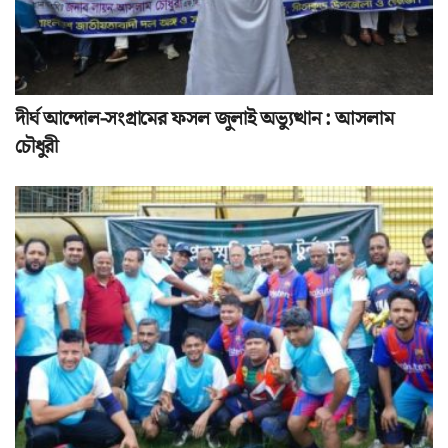
দীর্ঘ আন্দোল-সংগ্রামের ফসল জুলাই অভ্যুত্থান : আসলাম
চৌধুরী