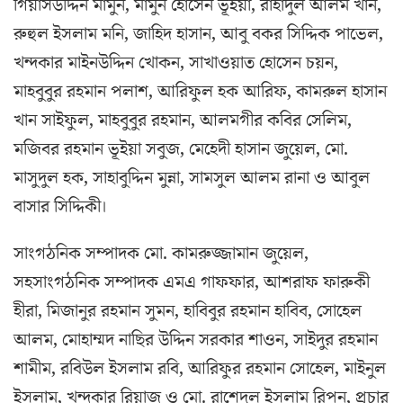
গিয়াসউদ্দিন মামুন, মামুন হোসেন ভূঁইয়া, রাহাদুল আলম খান,
রুহুল ইসলাম মনি, জাহিদ হাসান, আবু বকর সিদ্দিক পাভেল,
খন্দকার মাইনউদ্দিন খোকন, সাখাওয়াত হোসেন চয়ন,
মাহবুবুর রহমান পলাশ, আরিফুল হক আরিফ, কামরুল হাসান
খান সাইফুল, মাহবুবুর রহমান, আলমগীর কবির সেলিম,
মজিবর রহমান ভূইয়া সবুজ, মেহেদী হাসান জুয়েল, মো.
মাসুদুল হক, সাহাবুদ্দিন মুন্না, সামসুল আলম রানা ও আবুল
বাসার সিদ্দিকী।
সাংগঠনিক সম্পাদক মো. কামরুজ্জামান জুয়েল,
সহসাংগঠনিক সম্পাদক এমএ গাফফার, আশরাফ ফারুকী
হীরা, মিজানুর রহমান সুমন, হাবিবুর রহমান হাবিব, সোহেল
আলম, মোহাম্মদ নাছির উদ্দিন সরকার শাওন, সাইদুর রহমান
শামীম, রবিউল ইসলাম রবি, আরিফুর রহমান সোহেল, মাইনুল
ইসলাম, খন্দকার রিয়াজ ও মো. রাশেদুল ইসলাম রিপন, প্রচার