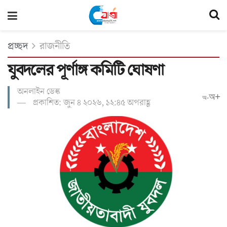
প্রচ্ছদ
রাজনীতি
যুবদলের পূর্ণাঙ্গ কমিটি ঘোষণা
অনলাইন ডেস্ক
অ+
অ-
প্রকাশিত: জুন ৪ ২০২৬, ১২:৪৫ অপরাহ্ণ