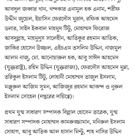
আবদুল জব্বার খান, খন্দকার এনামুল হক এনাম, শরীফ
উদ্দীন জুয়েল, ইয়াসিন ফেরদৌস মুরাদ, রফিক আহমেদ
ডলার, সাইদ ইকবাল মাহমুদ টিটু, মোহাম্মদ ফিরোজ
আবদুল্লাহ, মাহমুদুস সালেহীন, আতিকুর রহমান আতিক,
জাকির হোসেন উজ্জল, এইচএম তসলিম উদ্দিন, নাজমুল
আলম নাজু, মো. আনোয়ারুল হক, আবু সাঈদ আহমেদ
(যুক্তরাষ্ট্র), রহিম উদ্দিন (যুক্তরাজ্য), ফেরদৌস আহমেদ মুন্না,
তরিকুল ইসলাম টিটু, লোহানী মোহাম্মদ তাজুল ইসলাম,
মঞ্জুরুল আজিম সুমন, আজিজুর রহমান আকন্দ ও নুরুল
ইসলাম সোহেল (দপ্তরের দায়িত্বে)।
প্রথম যুগ্ম সাধারণ সম্পাদক বিল্লাল হোসেন তারেক, যুগ্ম
সাধারণ সম্পাদক মোহাম্মদ কামরুজ্জামান, মনিরুল ইসলাম
সোহাগ, আবু আতিক আল হাসান মিন্টু, শাহ নাসির উদ্দিন