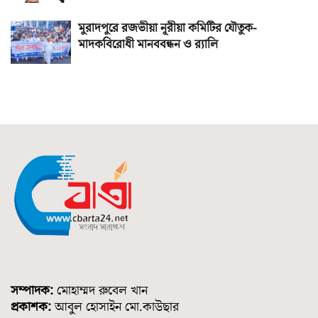
মুরাদপুরে রজভীয়া নূরীয়া কমিটির যৌতুক-
মাদকবিরোধী মানববন্ধন ও র‌্যালি
সম্পাদক:
মোহাম্মদ রুবেল খান
প্রকাশক:
আবুল হোসাইন মো.কাউছার