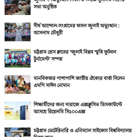
সভা অনুষ্ঠিত
দীর্ঘ আন্দোল-সংগ্রামের ফসল জুলাই অভ্যুত্থান :
আসলাম চৌধুরী
চট্টগ্রাম প্রেস ক্লাবের ‘জুলাই বিপ্লব স্মৃতি ফুটবল
টুর্নামেন্ট’ সম্পন্ন
মানবিকতার পাশাপাশি জাতীয় ঐক্যের বার্তা দিলেন
এমপি সাঈদ নোমান
শিক্ষার্থীদের জন্য দারাজে এক্সক্লুসিভ ডিসকাউন্টে
আসছে রিয়েলমি সি১০০এক্স
চট্টগ্রাম ভেটেরিনারি ও এনিম্যাল সাইন্সেস বিশ্ববিদ্যালয়