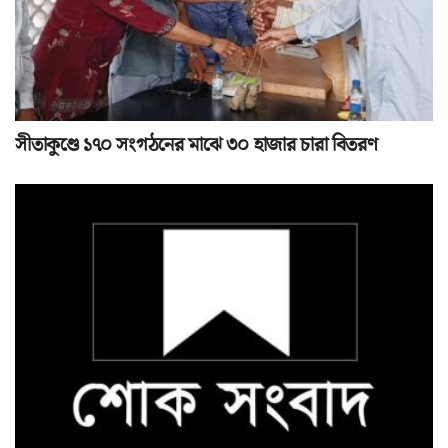
সীতাকুণ্ডে ১৭০ সংগঠনের মাঝে ৩০ হাজার চারা বিতরণ