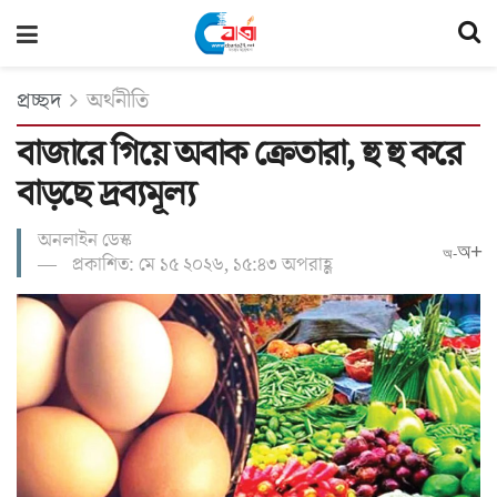
প্রচ্ছদ
অর্থনীতি
বাজারে গিয়ে অবাক ক্রেতারা, হু হু করে
বাড়ছে দ্রব্যমূল্য
অনলাইন ডেস্ক
অ+
অ-
প্রকাশিত: মে ১৫ ২০২৬, ১৫:৪৩ অপরাহ্ণ