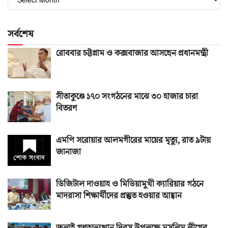
সংখ্যা
সর্বশেষ
রোববার চট্টগ্রাম ও কক্সবাজার আসছেন প্রধানমন্ত্রী
সীতাকুণ্ডে ১৭০ সংগঠনের মাঝে ৩০ হাজার চারা
বিতরণ
এমপি সরোয়ার আলমগীরের মায়ের মৃত্যু, রাত ৯টায়
জানাজা
ডিজিটাল দাওয়াহ ও মিডিয়ামুখী ক্যারিয়ার গঠনে
মাদরাসা শিক্ষার্থীদের প্রস্তুত হওয়ার আহ্বান
জুলাই গণঅভ্যুত্থান দিবস উপলক্ষে মুসলিম লীগের