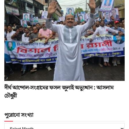
দীর্ঘ আন্দোল-সংগ্রামের ফসল জুলাই অভ্যুত্থান : আসলাম
চৌধুরী
পুরোনো সংখ্যা
পুরোনো