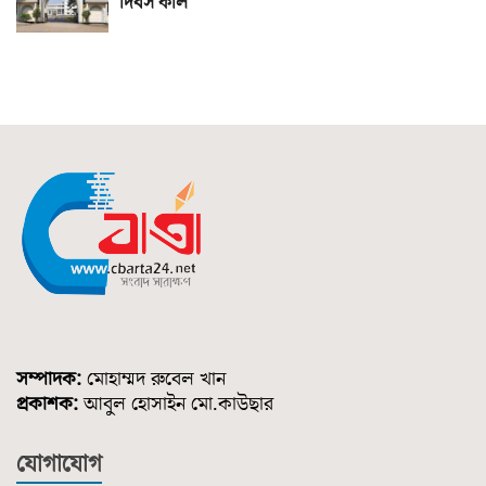
দিবস কাল
সম্পাদক:
মোহাম্মদ রুবেল খান
প্রকাশক:
আবুল হোসাইন মো.কাউছার
যোগাযোগ