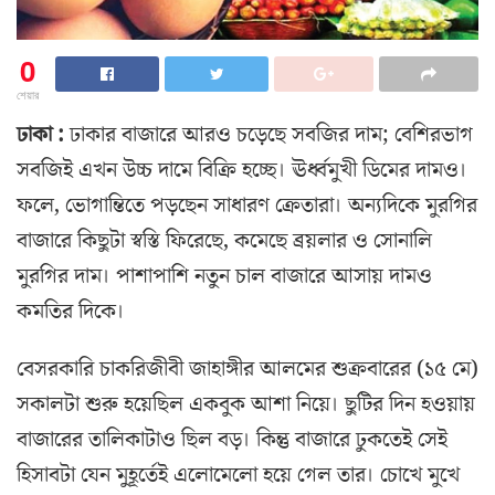
0
শেয়ার
ঢাকা :
ঢাকার বাজারে আরও চড়েছে সবজির দাম; বেশিরভাগ
সবজিই এখন উচ্চ দামে বিক্রি হচ্ছে। ঊর্ধ্বমুখী ডিমের দামও।
ফলে, ভোগান্তিতে পড়ছেন সাধারণ ক্রেতারা। অন্যদিকে মুরগির
বাজারে কিছুটা স্বস্তি ফিরেছে, কমেছে ব্রয়লার ও সোনালি
মুরগির দাম। পাশাপাশি নতুন চাল বাজারে আসায় দামও
কমতির দিকে।
বেসরকারি চাকরিজীবী জাহাঙ্গীর আলমের শুক্রবারের (১৫ মে)
সকালটা শুরু হয়েছিল একবুক আশা নিয়ে। ছুটির দিন হওয়ায়
বাজারের তালিকাটাও ছিল বড়। কিন্তু বাজারে ঢুকতেই সেই
হিসাবটা যেন মুহূর্তেই এলোমেলো হয়ে গেল তার। চোখে মুখে