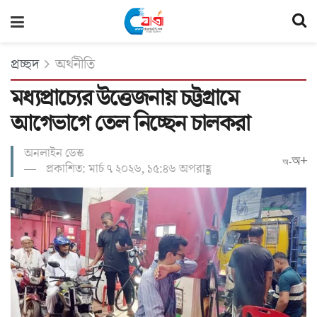
প্রচ্ছদ
অর্থনীতি
মধ্যপ্রাচ্যের উত্তেজনায় চট্টগ্রামে
আগেভাগে তেল নিচ্ছেন চালকরা
অনলাইন ডেস্ক
অ+
অ-
প্রকাশিত: মার্চ ৭ ২০২৬, ১৫:৪৬ অপরাহ্ণ