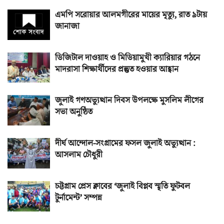
এমপি সরোয়ার আলমগীরের মায়ের মৃত্যু, রাত ৯টায়
জানাজা
ডিজিটাল দাওয়াহ ও মিডিয়ামুখী ক্যারিয়ার গঠনে
মাদরাসা শিক্ষার্থীদের প্রস্তুত হওয়ার আহ্বান
জুলাই গণঅভ্যুত্থান দিবস উপলক্ষে মুসলিম লীগের
সভা অনুষ্ঠিত
দীর্ঘ আন্দোল-সংগ্রামের ফসল জুলাই অভ্যুত্থান :
আসলাম চৌধুরী
চট্টগ্রাম প্রেস ক্লাবের ‘জুলাই বিপ্লব স্মৃতি ফুটবল
টুর্নামেন্ট’ সম্পন্ন