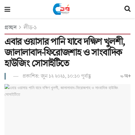
প্রচ্ছদ
লীড-১
এবার ওয়াসার পানি যাবে দক্ষিণ খুলশী,
জালালাবাদ-ফিরোজশাহ ও সাংবাদিক
হাউজিং সোসাইটিতে
প্রকাশিত: জুন ১২ ২০২১, ১০:১০ পূর্বাহ্ণ
অ+
অ-