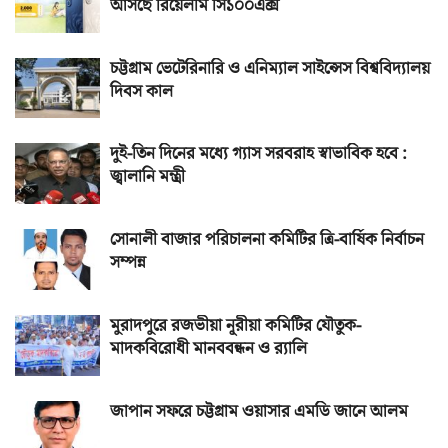
আসছে রিয়েলমি সি১০০এক্স
চট্টগ্রাম ভেটেরিনারি ও এনিম্যাল সাইন্সেস বিশ্ববিদ্যালয়
দিবস কাল
দুই-তিন দিনের মধ্যে গ্যাস সরবরাহ স্বাভাবিক হবে :
জ্বালানি মন্ত্রী
সোনালী বাজার পরিচালনা কমিটির ত্রি-বার্ষিক নির্বাচন
সম্পন্ন
মুরাদপুরে রজভীয়া নূরীয়া কমিটির যৌতুক-
মাদকবিরোধী মানববন্ধন ও র‌্যালি
জাপান সফরে চট্টগ্রাম ওয়াসার এমডি জানে আলম