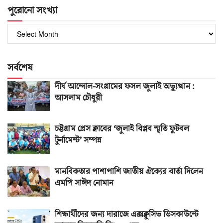
পুরোনো সংখ্যা
পুরোনো
সংখ্যা
সর্বশেষ
দীর্ঘ আন্দোল-সংগ্রামের ফসল জুলাই অভ্যুত্থান :
আসলাম চৌধুরী
চট্টগ্রাম প্রেস ক্লাবের ‘জুলাই বিপ্লব স্মৃতি ফুটবল
টুর্নামেন্ট’ সম্পন্ন
মানবিকতার পাশাপাশি জাতীয় ঐক্যের বার্তা দিলেন
এমপি সাঈদ নোমান
শিক্ষার্থীদের জন্য দারাজে এক্সক্লুসিভ ডিসকাউন্টে