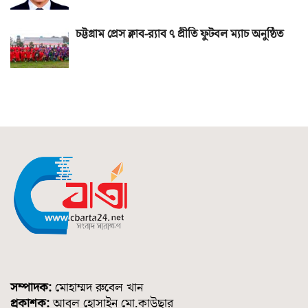
চট্টগ্রাম প্রেস ক্লাব-র‌্যাব ৭ প্রীতি ফুটবল ম্যাচ অনুষ্ঠিত
সম্পাদক:
মোহাম্মদ রুবেল খান
প্রকাশক:
আবুল হোসাইন মো.কাউছার